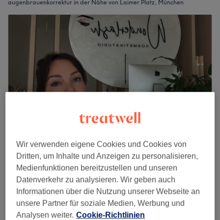
augenbrauenkorrektur in der Nähe von Laimer Platz, München
Wir verwenden eigene Cookies und Cookies von
Sascha by Wonder Lashes
Dritten, um Inhalte und Anzeigen zu personalisieren,
5,0
13 Bewertungen
Medienfunktionen bereitzustellen und unseren
Laim, München
Auf Karte anzeigen
Datenverkehr zu analysieren. Wir geben auch
Augenbrauen zupfen
Informationen über die Nutzung unserer Webseite an
20 €
25 Min.
unsere Partner für soziale Medien, Werbung und
Analysen weiter.
Cookie-Richtlinien
Schnellansicht Saloninfos