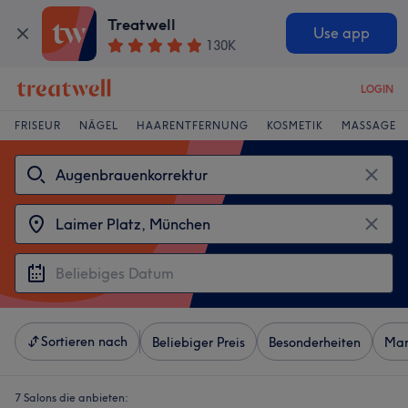
Treatwell
Use app
130K
LOGIN
FRISEUR
NÄGEL
HAARENTFERNUNG
KOSMETIK
MASSAGE
Sortieren nach
Beliebiger Preis
Besonderheiten
Mar
7 Salons die anbieten: