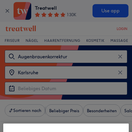
Treatwell
Use app
130K
LOGIN
FRISEUR
NÄGEL
HAARENTFERNUNG
KOSMETIK
MASSAGE
Sortieren nach
Beliebiger Preis
Besonderheiten
Sal
4 Salons die anbieten: