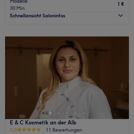
Modelle
1 €
30 Min.
Schnellansicht Saloninfos
Montag
10:00
–
18:00
Dienstag
09:00
–
18:00
Mittwoch
09:00
–
18:00
Donnerstag
09:00
–
18:00
Freitag
09:00
–
18:00
Samstag
09:00
–
18:00
Sonntag
Geschlossen
Bist du gelangweilt von deinen Haaren und brauchst eine
Veränderung? Dann ist Der Friseur - Dogan in Karlsruhe
genau der Richtige. Das Team legt großen Wert darauf,
dass du dich hier wohlfühlst, es geht bestmöglich auf
deine Wünsche ein und sorgt dafür, dass du deine
E & C Kosmetik an der Alb
absolute Wunschfrisur bekommst.
5,0
11 Bewertungen