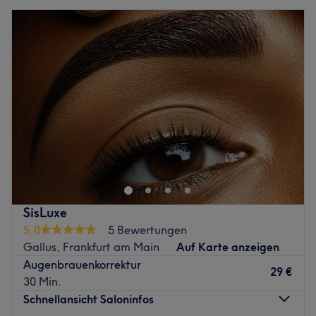
Tattooentfernung oder auch Narbenbehandlungen. Der
Dienstag
10:00
–
20:00
wesentliche Vorteil des Zentrums besteht in der
Mittwoch
10:00
–
20:00
Vielschichtigkeit der technischen Ausstattung. So ist es
Donnerstag
10:00
–
20:00
möglich, für jeden unterschiedlichen Hauttyp die beste
Freitag
10:00
–
20:00
Variante auszuwählen. Hier kannst du dich zum Strahlen
Samstag
10:00
–
18:00
bringen!
Sonntag
Geschlossen
Zurück zur Salonansicht
Zurück zur Salonansicht
SisLuxe
5,0
5 Bewertungen
Gallus, Frankfurt am Main
Auf Karte anzeigen
Augenbrauenkorrektur
29 €
30 Min.
Schnellansicht Saloninfos