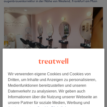
augenbrauenkorrektur in der Nähe von Westend, Frankfurt am Main
Wir verwenden eigene Cookies und Cookies von
Bloom Brow Bar - SKYLINE PLAZA
Dritten, um Inhalte und Anzeigen zu personalisieren,
4,6
452 Bewertungen
Medienfunktionen bereitzustellen und unseren
Gallus, Frankfurt am Main
Auf Karte anzeigen
Datenverkehr zu analysieren. Wir geben auch
Bloom Brows (Augenbrauen zupfen mit Faden)
19 €
Informationen über die Nutzung unserer Webseite an
20 Min.
unsere Partner für soziale Medien, Werbung und