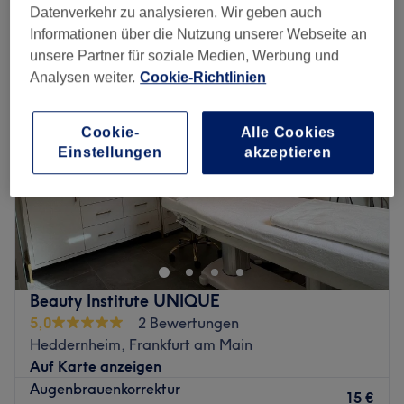
augenbrauenkorrektur in der Nähe von Heddernheim, Frankfurt am
Datenverkehr zu analysieren. Wir geben auch
Main
Informationen über die Nutzung unserer Webseite an
unsere Partner für soziale Medien, Werbung und
Analysen weiter.
Cookie-Richtlinien
Cookie-
Alle Cookies
Einstellungen
akzeptieren
Beauty Institute UNIQUE
5,0
2 Bewertungen
Heddernheim, Frankfurt am Main
Auf Karte anzeigen
Augenbrauenkorrektur
15 €