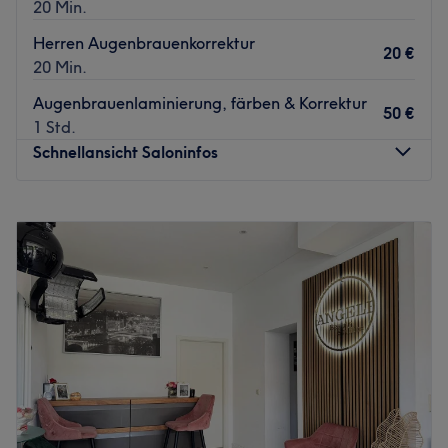
20 Min.
Herren Augenbrauenkorrektur
20 €
20 Min.
Augenbrauenlaminierung, färben & Korrektur
50 €
1 Std.
Schnellansicht Saloninfos
Montag
08:00
–
20:00
Dienstag
08:00
–
20:00
Mittwoch
08:00
–
20:00
Donnerstag
08:00
–
20:00
Freitag
08:00
–
20:00
Samstag
08:00
–
20:00
Sonntag
Geschlossen
Beauty Institute Unique ist deine Adresse für moderne
Kosmetik und ganzheitliche Pflege in Frankfurt. Das
Institut vereint innovative Behandlungen wie Laser-