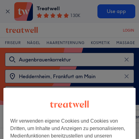
Treatwell
Use app
130K
LOGIN
FRISEUR
NÄGEL
HAARENTFERNUNG
KOSMETIK
MASSAGE
Sortieren nach
Beliebiger Preis
Besonderheiten
Mar
Wir verwenden eigene Cookies und Cookies von
Dritten, um Inhalte und Anzeigen zu personalisieren,
2 Salons die anbieten:
Medienfunktionen bereitzustellen und unseren