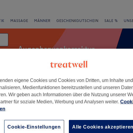
IK
MASSAGE
MÄNNER
GESCHENKGUTSCHEIN
SALE %
UNS
Augenbrauenkorrektur
enden eigene Cookies und Cookies von Dritten, um Inhalte un
Salons
Expressangebote
Bewertung
nalisieren, Medienfunktionen bereitzustellen und unseren Date
ren. Wir geben auch Informationen über die Nutzung unserer W
liensauvorstadt, Esslingen
artner für soziale Medien, Werbung und Analysen weiter.
Cooki
ien
+
Loft
219 Bewertungen
−
Cookie-Einstellungen
Alle Cookies akzeptiere
vorstadt, Esslingen