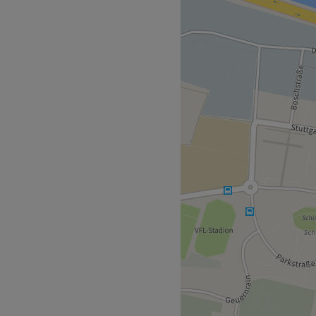
lette an
ezifischen Bedürfnisse und
 sind.
ehrsnetz angebunden, mit
ff-Str. nur zwei Gehminuten
minuten entfernt. Dies
den, die mit öffentlichen
 sechs Jahren Erfahrung im
ndlungen, Permanent
-up Styling handwerkliche
ert auf die Bereitstellung
thetischen Bedürfnissen der
 beitragen, ihr
zu steigern.