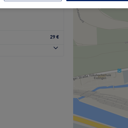
29 €
ikstudio, das sich in
evorzugten Lage ist es