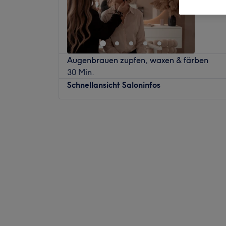
Augenbrauen zupfen, waxen & färben
30 Min.
Schnellansicht Saloninfos
Montag
14:00
–
19:00
Dienstag
11:30
–
19:00
Mittwoch
11:30
–
19:00
Donnerstag
10:00
–
17:00
Freitag
10:00
–
17:00
Samstag
Geschlossen
Sonntag
Geschlossen
Das Beauty Loft ist ein erstklassiges Kosmet
Esslingen am Neckar befindet. Mit seiner b