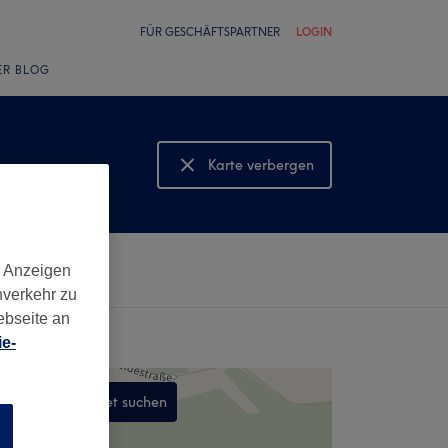
FÜR GESCHÄFTSPARTNER
LOGIN
ER BLOG
Karte verbergen
Karte anzeigen
d Anzeigen
nverkehr zu
ebseite an
e-
In diesem Gebiet suchen
n
,