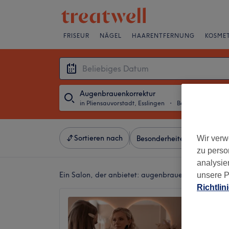
FRISEUR
NÄGEL
HAARENTFERNUNG
KOSMET
Augenbrauenkorrektur
in Pliensauvorstadt, Esslingen
・
Beliebiges Datum
Sortieren nach
Wir verw
Besonderheiten
Marken
zu perso
analysie
Ein Salon, der anbietet:
augenbrauenkorrektur in P
unsere P
Richtlin
Beauty 
5,0
Pliensau