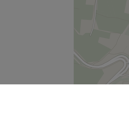
t vom Alltag. Ein Ort an
usiven Treatments entspannt
handlungen, Permanent
rei, Maria Nila,
 und Augenmanufaktur.
h, kostenlose Getränke und
Zurück zur Salonansicht