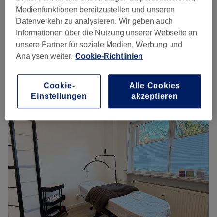
10 Min.
Medienfunktionen bereitzustellen und unseren
Augenbrauenkorrektur & färben
Datenverkehr zu analysieren. Wir geben auch
26 €
20 Min.
Informationen über die Nutzung unserer Webseite an
unsere Partner für soziale Medien, Werbung und
Augenbrauen Design
25 €
Analysen weiter.
Cookie-Richtlinien
15 Min.
Schnellansicht Saloninfos
Cookie-
Alle Cookies
Einstellungen
akzeptieren
Montag
Geschlossen
Dienstag
10:00
–
19:00
Mittwoch
10:00
–
19:00
Donnerstag
10:00
–
19:00
Freitag
10:00
–
19:00
Samstag
10:00
–
16:00
Sonntag
Geschlossen
Ob Pflege oder im Kampf gegen Zeichen der Zeit – im
Kosmetikstudio Zeitraum Hautpflege erleben in Frankfurt
am Main ist man an der richtigen Adresse. Wieso? Das