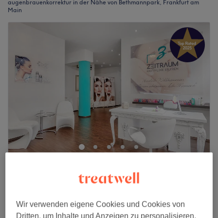
augenbrauenkorrektur in der Nähe von Bethmannpark, Frankfurt am
Main
Zeitraum Hautpflege erleben
4,9
970 Bewertungen
Innenstadt, Frankfurt am Main
Auf Karte anzeigen
Wir verwenden eigene Cookies und Cookies von
Augenbrauen nach zupfen
13 €
Dritten, um Inhalte und Anzeigen zu personalisieren,