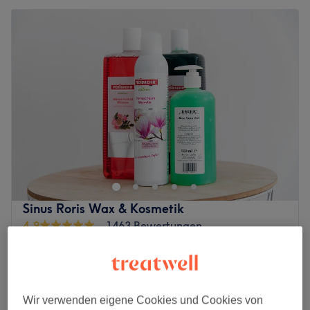
Sinus Roris Wax & Kosmetik
4,9
1463 Bewertungen
Friedrichshain, Berlin
Auf Karte anzeigen
Augenbrauenkorrektur
ab
15 €
15 Min.
Schnellansicht Saloninfos
Wir verwenden eigene Cookies und Cookies von