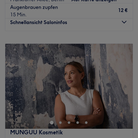
persönlichen Beautymoment nur noch der passende
Augenbrauen zupfen
Termin. Diesen buchst du dir am besten online oder per
12 €
15 Min.
App mit Treatwell!
Schnellansicht Saloninfos
Eine ausführliche Beratung, hochwertige Kosmetika der
Marken Baehr và CND C Shellac sowie Mitarbeiter, die
Montag
Geschlossen
das nötige Bí quyết quyết định mit sich mangen und für
Dienstag
10:00
–
19:00
typgerechte Kết quả là rất tốt, sind hier gewiss. Trong môi
Mittwoch
10:00
–
19:00
trường hiện đại mit einem Hauch vom barockischen Stil
Donnerstag
10:00
–
19:00
kannst du dich zurücklehnen und dich von den Profis
Freitag
10:00
–
19:00
verwöhnen und verschönern lassen. Bạn đang gặp vấn đề
Samstag
10:00
–
18:00
gì? Komm vorbei und überzeuge dich selbst.
Sonntag
Geschlossen
Zurück zur Salonansicht
Bist du gelangweilt von deinen Haaren und brauchst eine
Veränderung? Bei Salon HISHAM in Berlin-Boxikiez
bekommen sowohl Frauen, Männer als auch Kinder einen
professionellen Haarschnitt. Hier erhältst du von der
Bartasur bis zur Hochsteckfrisur alles, was das Herz
MUNGUU Kosmetik
begehrt.