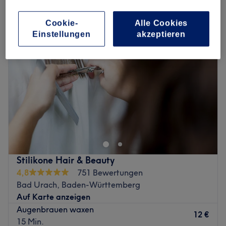
augenbrauenkorrektur in Bad Urach, Baden-Württemberg
Cookie-
Alle Cookies
Einstellungen
akzeptieren
Stilikone Hair & Beauty
4,8
751 Bewertungen
Bad Urach, Baden-Württemberg
Auf Karte anzeigen
Augenbrauen waxen
12 €
15 Min.