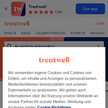
Treatwell
Use app
130K
LOGIN
FRISEUR
NÄGEL
HAARENTFERNUNG
KOSMETIK
MASSAGE
Wir verwenden eigene Cookies und Cookies von
Dritten, um Inhalte und Anzeigen zu personalisieren,
Medienfunktionen bereitzustellen und unseren
Datenverkehr zu analysieren. Wir geben auch
Sortieren nach
Beliebiger Preis
Salons
Expressange
Informationen über die Nutzung unserer Webseite an
unsere Partner für soziale Medien, Werbung und
Ein Salon, der anbietet:
Analysen weiter.
Cookie-Richtlinien