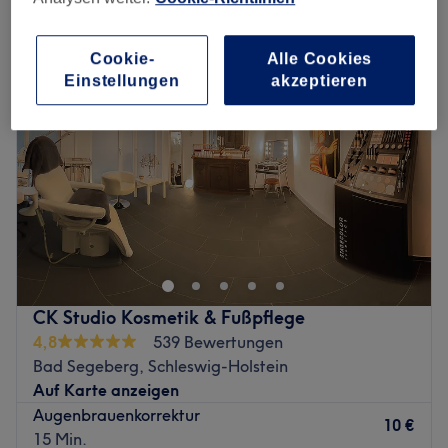
augenbrauenkorrektur in Bad Segeberg, Schleswig-Holstein
Cookie-
Alle Cookies
Einstellungen
akzeptieren
CK Studio Kosmetik & Fußpflege
4,8
539 Bewertungen
Bad Segeberg, Schleswig-Holstein
Auf Karte anzeigen
Augenbrauenkorrektur
10 €
15 Min.