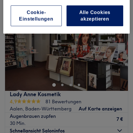
augenbrauenkorrektur in Aalen, Baden-Württemberg
Cookie-
Alle Cookies
Einstellungen
akzeptieren
Lady Anne Kosmetik
4,9
81 Bewertungen
Aalen, Baden-Württemberg
Auf Karte anzeigen
Augenbrauen zupfen
7 €
30 Min.
Schnellansicht Saloninfos