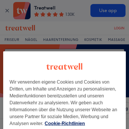
Treatwell
Use app
130K
LOGIN
FRISEUR
NÄGEL
HAARENTFERNUNG
KOSMETIK
MASSAGE
Wir verwenden eigene Cookies und Cookies von
Dritten, um Inhalte und Anzeigen zu personalisieren,
Medienfunktionen bereitzustellen und unseren
Datenverkehr zu analysieren. Wir geben auch
Sortieren nach
Salons
Expressangebote
Bewertung
Informationen über die Nutzung unserer Webseite an
unsere Partner für soziale Medien, Werbung und
Analysen weiter.
Cookie-Richtlinien
Ein Salon, der anbietet: