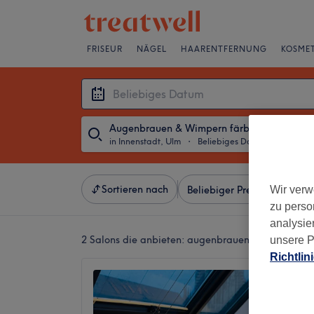
FRISEUR
NÄGEL
HAARENTFERNUNG
KOSMET
Augenbrauen & Wimpern färben
in Innenstadt, Ulm
・
Beliebiges Datum
Sortieren nach
Wir verw
Beliebiger Preis
Salons
zu perso
analysie
2 Salons die anbieten:
augenbrauen & wimpern fär
unsere P
Richtlin
DeLuxe
Extensi
4,7