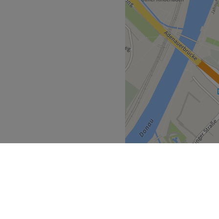
elpunkt stellt.
Salon bequem von der
 die über eine fundierte
ügen. Die Mitarbeitenden
weise und eine individuelle
ältst, das du dir wünschst.
 das Personal immer auf
und Techniken. Die
ch jeder Gast sofort gut
ell.