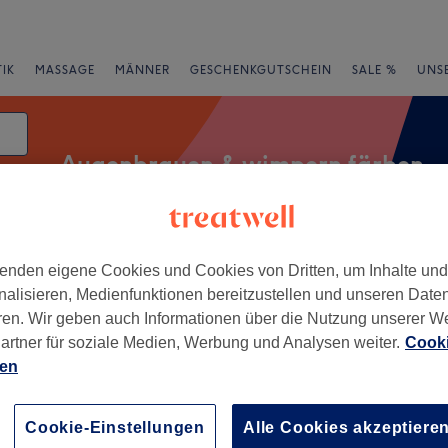
IK
MASSAGE
MÄNNER
GESCHENKGUTSCHEIN
SALE %
UNS
Augenbrauen & wimpern färben
enden eigene Cookies und Cookies von Dritten, um Inhalte un
Expressangebote
Bewertung
nalisieren, Medienfunktionen bereitzustellen und unseren Date
ren. Wir geben auch Informationen über die Nutzung unserer W
ben in Innenstadt, Ulm
artner für soziale Medien, Werbung und Analysen weiter.
Cooki
ien
+
 Lash & Brow
ons
−
Cookie-Einstellungen
Alle Cookies akzeptiere
264 Bewertungen