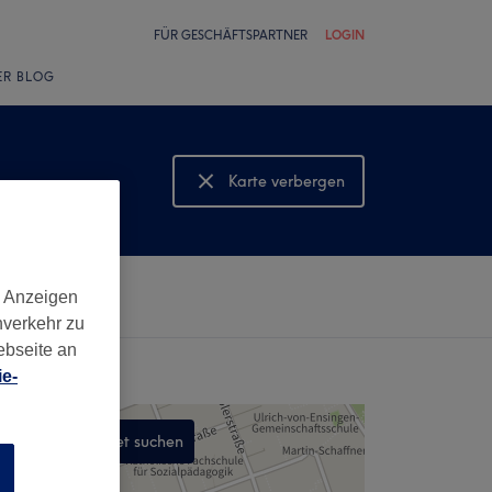
FÜR GESCHÄFTSPARTNER
LOGIN
ER BLOG
Karte verbergen
Karte anzeigen
d Anzeigen
nverkehr zu
ebseite an
e-
In diesem Gebiet suchen
n
,