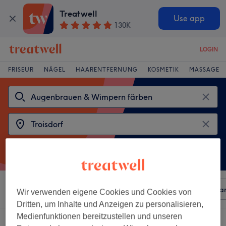
Treatwell
Use app
130K
LOGIN
FRISEUR
NÄGEL
HAARENTFERNUNG
KOSMETIK
MASSAGE
Sortieren nach
Beliebiger Preis
Besonderheiten
Mar
Wir verwenden eigene Cookies und Cookies von
Dritten, um Inhalte und Anzeigen zu personalisieren,
Medienfunktionen bereitzustellen und unseren
2 Salons die anbieten: