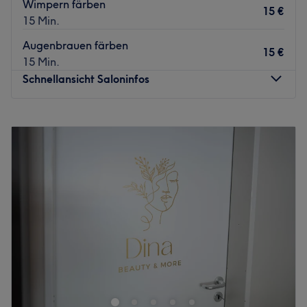
Wimpern färben
15 €
15 Min.
Augenbrauen färben
15 €
15 Min.
Schnellansicht Saloninfos
Montag
Geschlossen
Dienstag
10:00
–
18:30
Mittwoch
10:00
–
18:30
Donnerstag
10:00
–
18:30
Freitag
10:00
–
18:30
Samstag
10:00
–
16:00
Sonntag
Geschlossen
Du suchst nach einem Salon, der mit seiner
professionellen Arbeit überzeugen kann? Dann bist du
bei Hair & Beauty Design in Bonn-Castell genau richtig.
Hier dreht sich alles nur um dich, deine Haare und deine