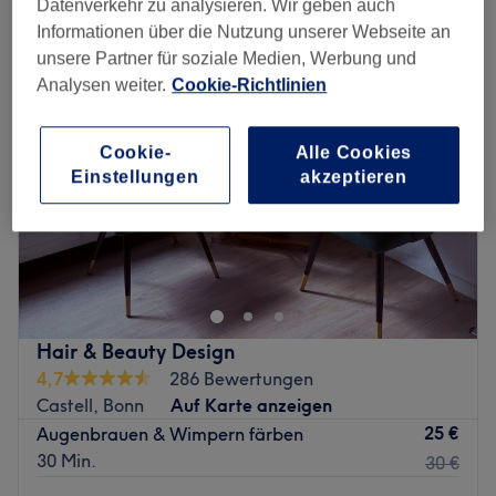
Datenverkehr zu analysieren. Wir geben auch
augenbrauen & wimpern färben in der Nähe von Troisdorf
Informationen über die Nutzung unserer Webseite an
unsere Partner für soziale Medien, Werbung und
Analysen weiter.
Cookie-Richtlinien
Cookie-
Alle Cookies
Einstellungen
akzeptieren
Hair & Beauty Design
4,7
286 Bewertungen
Castell, Bonn
Auf Karte anzeigen
25 €
Augenbrauen & Wimpern färben
30 Min.
30 €