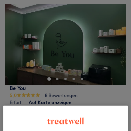
Be You
5,0
8 Bewertungen
Erfurt
Auf Karte anzeigen
Augenbrauen färben
15 €
15 Min.
Wimpern färben
15 €