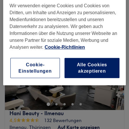
20 Min.
Wir verwenden eigene Cookies und Cookies von
Schnellansicht Saloninfos
Dritten, um Inhalte und Anzeigen zu personalisieren,
Medienfunktionen bereitzustellen und unseren
Montag
08:30
–
14:00
Datenverkehr zu analysieren. Wir geben auch
Dienstag
12:00
–
18:00
Informationen über die Nutzung unserer Webseite an
Mittwoch
08:30
–
14:00
unsere Partner für soziale Medien, Werbung und
Donnerstag
12:00
–
18:00
Analysen weiter.
Cookie-Richtlinien
Freitag
08:30
–
14:00
Samstag
Geschlossen
Cookie-
Alle Cookies
Sonntag
Geschlossen
Einstellungen
akzeptieren
Willkommen bei Be You in Erfurt – einem Ort, an dem
Entspannung, moderne Kosmetik und individuelle
Schönheit im Mittelpunkt stehen. Das Studio bietet ein
vielseitiges Angebot an professionellen Beauty-
Behandlungen, darunter Microneedling, Aquafacial, CC
Hani Beauty - Ilmenau
Eye, Wimpernlifting, Browlifting sowie klassische
4,5
132 Bewertungen
Gesichtsbehandlungen. Dabei steht nicht die
Ilmenau, Thüringen
Auf Karte anzeigen