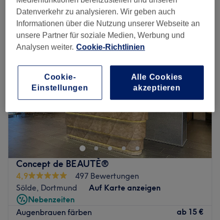
augenbrauen & wimpern färben in der Nähe von Schalksmühle,
Nordrhein-Westfalen
Datenverkehr zu analysieren. Wir geben auch
Informationen über die Nutzung unserer Webseite an
unsere Partner für soziale Medien, Werbung und
Analysen weiter.
Cookie-Richtlinien
Cookie-
Alle Cookies
Einstellungen
akzeptieren
Concept de BEAUTÈ®
4,9
497 Bewertungen
Sölde, Dortmund
Auf Karte anzeigen
Nebenzeiten
ab
15 €
Augenbrauen färben