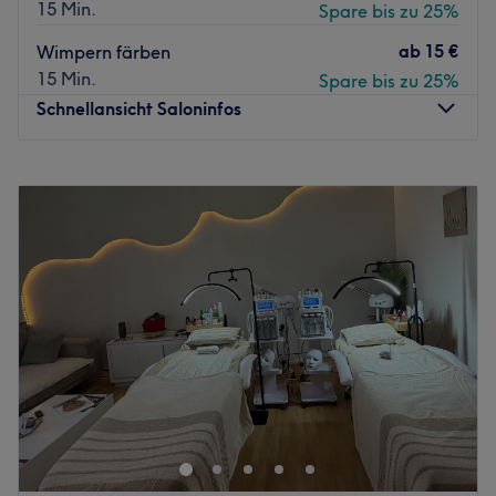
15 Min.
Spare bis zu 25%
ab
15 €
Wimpern färben
15 Min.
Spare bis zu 25%
Schnellansicht Saloninfos
Montag
10:00
–
18:00
Dienstag
10:00
–
18:00
Mittwoch
10:00
–
18:00
Donnerstag
10:00
–
18:00
Freitag
10:00
–
18:00
Samstag
09:00
–
14:00
Sonntag
Geschlossen
Concept de BEAUTÈ® ist ein Kosmetikstudio, gelegen in
der wunderschönen Stadt Dortmund. Es ist eine
erstklassige Wahl für alle, die sich nach einer kleinen
Auszeit sehnen und ihre natürliche Schönheit betonen
möchten.