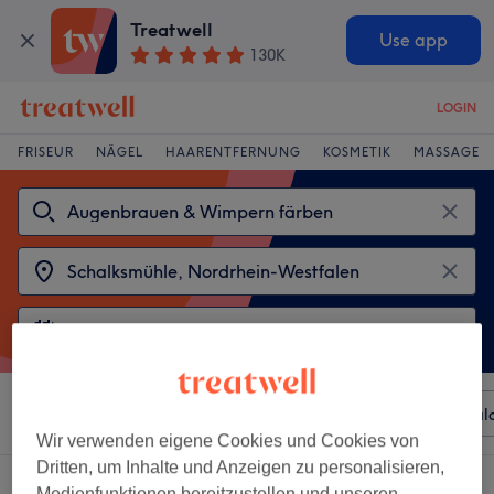
Treatwell
Use app
130K
LOGIN
FRISEUR
NÄGEL
HAARENTFERNUNG
KOSMETIK
MASSAGE
Sortieren nach
Beliebiger Preis
Besonderheiten
Sal
Wir verwenden eigene Cookies und Cookies von
Dritten, um Inhalte und Anzeigen zu personalisieren,
2 Salons die anbieten:
Medienfunktionen bereitzustellen und unseren