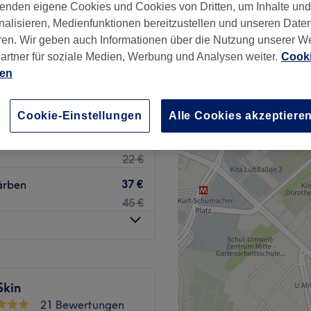
enden eigene Cookies und Cookies von Dritten, um Inhalte un
ons
nalisieren, Medienfunktionen bereitzustellen und unseren Date
525 Bewertungen
ren. Wir geben auch Informationen über die Nutzung unserer W
Berlin
artner für soziale Medien, Werbung und Analysen weiter.
Cooki
ien
14 €
20 €
Cookie-Einstellungen
Alle Cookies akzeptiere
18 €
22 €
37 €
ärben
45 €
Skin
21 Bewertungen