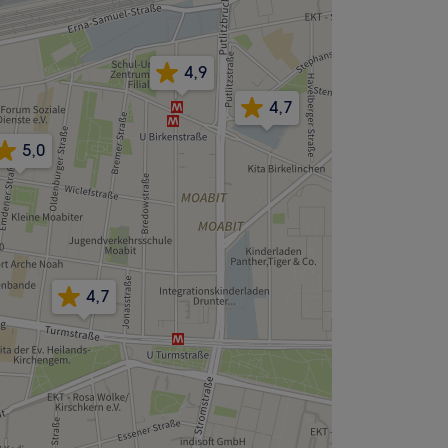
4,9
4,7
5,0
4,7