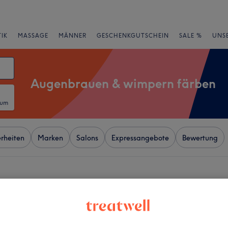
IK
MASSAGE
MÄNNER
GESCHENKGUTSCHEIN
SALE %
UNS
Augenbrauen & wimpern färben
tum
rheiten
Marken
Salons
Expressangebote
Bewertung
ttopark, Berlin
+
UXE LASHES® Moa
enter Berlin – Lash
−