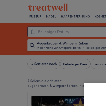
FRISEUR
NÄGEL
HAARENTFERNUNG
KOSMET
Augenbrauen & Wimpern färben
in der Nähe von Ottopark, Berlin
・
Beliebiges Da
Sortieren nach
Beliebiger Preis
Besonde
7 Salons die anbieten:
augenbrauen & wimpern färben in der Nähe von O
PHI L
Bogen C