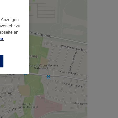
,
d Anzeigen
nverkehr zu
ebseite an
e-
n