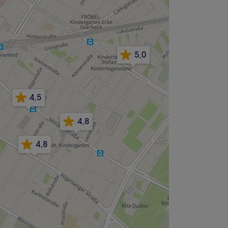
5,0
4,5
4,8
4,8