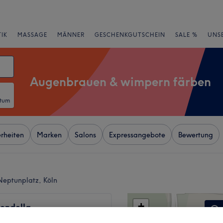
IK
MASSAGE
MÄNNER
GESCHENKGUTSCHEIN
SALE %
UNS
Augenbrauen & wimpern färben
atum
rheiten
Marken
Salons
Expressangebote
Bewertung
eptunplatz, Köln
+
endella
362 Bewertungen
−