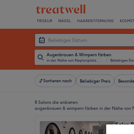
FRISEUR
NÄGEL
HAARENTFERNUNG
KOSMET
Augenbrauen & Wimpern färben
in der Nähe von Neptunplatz, Köln
・
Beliebiges D
Sortieren nach
Beliebiger Preis
Besonde
8 Salons die anbieten:
augenbrauen & wimpern färben in der Nähe von N
Salon B
4,8