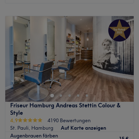
Was uns an dem Salon gefällt:
Atmosphäre: Elegant, einladend, entspannend.
Montag
09:00
–
19:00
Expertise: Barbier Service.
Dienstag
09:00
–
19:00
Produkte und Produktmarken: Mühle, deutsche
Mittwoch
09:00
–
19:00
Qualitätsprodukte.
Donnerstag
09:00
–
19:00
Extras: kostenfreie Kalt-und Heißgetränke.
Freitag
09:00
–
19:00
Zurück zur Salonansicht
Samstag
Geschlossen
Sonntag
Geschlossen
Ob wir es mögen oder nicht, ist der erste Blick
entscheidend. Daher hat sich der stilvolle Salon Iryna
Lash Studio im Pearl Beauty Medical in Hamburg auf
hochwertige Wimpernstylings spezialisiert. Hier kannst du
dich auf personalisierte Wimpernverlängerungen sowie
Friseur Hamburg Andreas Stettin Colour &
Designs freuen. Komm vorbei und lass dir einen
Style
beeindruckenden Augenaufschlag zaubern.
4,9
4190 Bewertungen
Hygiene hat für mich höchste Priorität. Alle Instrumente
St. Pauli, Hamburg
Auf Karte anzeigen
werden nach jeder Anwendung desinfiziert, in
Augenbrauen färben
Sterilisationsbeuteln mit Indikator verpackt und im
15 €