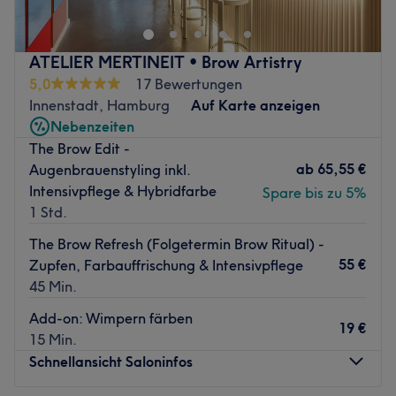
Hair Studio
in der Hamburger Sternschanze bekommst du
genau den Look, der zu dir passt – individuell, präzise
und mit einem Gespür für aktuelle Trends. Hier trifft
ATELIER MERTINEIT • Brow Artistry
Handwerk auf Style.
5,0
17 Bewertungen
Nächste öffentliche Verkehrsmittel:
Innenstadt, Hamburg
Auf Karte anzeigen
Nur wenige Schritte entfernt: Bushaltestelle
Neuer
Nebenzeiten
Pferdemarkt
.
The Brow Edit -
ab
65,55 €
Augenbrauenstyling inkl.
Das Team:
Intensivpflege & Hybridfarbe
Spare bis zu 5%
Ibrahim
steht für saubere Cuts, moderne Colorationen
1 Std.
und Looks mit Charakter. Durch regelmäßige
Weiterbildungen bringt er internationale Trends direkt
The Brow Refresh (Folgetermin Brow Ritual) -
nach Hamburg – abgestimmt auf dich und deinen Stil.
55 €
Zupfen, Farbauffrischung & Intensivpflege
45 Min.
Was uns an dem Salon gefällt:
Atmosphäre:
Urban, modern und entspannt – ein Ort
Add-on: Wimpern färben
19 €
zum Abschalten und Stylen lassen.
15 Min.
Expertise:
Präzise Haarschnitte, angesagte Colorationen
Schnellansicht Saloninfos
und individuelle Typveränderungen.
Extras:
Klimatisiert, kostenloses WLAN, Getränke – und