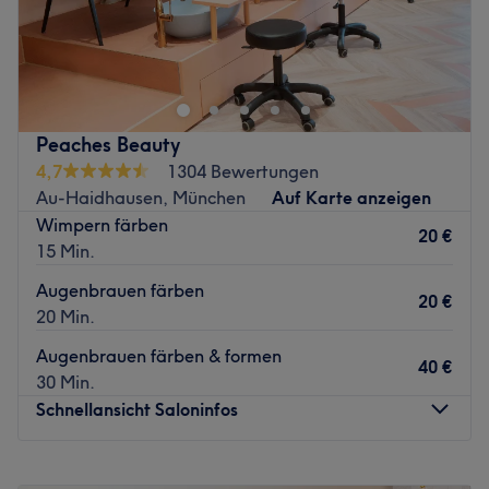
Achtung: Eingang über Tiefaragenzugang - nicht im
Einkaufscenter!
Wollen Sie traumhafte Nägel und gepflegte Hände?
Dann sind Sie bei Bui Nails in der Einsteinstraße 130 in
München genau an der richtigen Adresse.
Peaches Beauty
Im Stadtteil Haidhausen werden Ihre Nägel in einem
4,7
1304 Bewertungen
harmonischen Ambiente verschönert.
Au-Haidhausen, München
Auf Karte anzeigen
Das professionelle Team sorgt bei angenehmen und
Wimpern färben
20 €
ruhigem Ambiente für umwerfend schöne Nägel. Hier
15 Min.
steht Qualität und top Service im Mittelpunkt: Ob
Augenbrauen färben
Neumodellagen, Shellac, ausgefallene Glitzerdesigns
20 €
20 Min.
oder eine einfache Maniküre mit entspannender Hand-
Massage. Ihre Kundenwünsche sind oberste Priorität.
Augenbrauen färben & formen
40 €
30 Min.
Ihren persönlichen Termin für wunderschöne Nägel
Schnellansicht Saloninfos
buchen Sie am besten schon heute bequem online!
Zurück zur Salonansicht
Montag
10:00
–
19:30