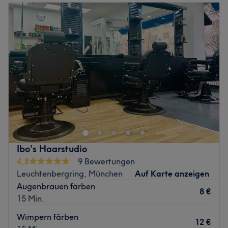
und seiner Expertise in modernen Haarschnitten und
Dienstag
09:00
–
20:00
Farbtechniken sorgt er dafür, dass du den Salon
Mittwoch
09:00
–
20:00
garantiert mit einem zufriedenen Lächeln verlässt.
Donnerstag
09:00
–
20:00
Was uns an dem Salon gefällt:
Freitag
09:00
–
20:00
Atmosphäre: Professionell, aufmerksam, angenehm.
Samstag
09:00
–
15:00
Expertise: Haarschnitte und -styling, Colorationen.
Sonntag
Geschlossen
Extras: Kostenpflichtige Parkplätze vorhanden, Haustiere
erlaubt, kinderfreundlich, klimatisiert, kostenloses
Sado HAIR LOUNGE ist ein renommierter Friseur, der in
WLAN, gut mit den Öffis zu erreichen.
München liegt. Es ist ein Ort, an dem Kunden sich
entspannen und ihre Haarpflegebedürfnisse erfüllen
Zurück zur Salonansicht
können.
Nächste öffentliche Verkehrsmittel:
Ibo's Haarstudio
Die Haltestelle Grillparzerstraße befindet sich nur eine
4,8
9 Bewertungen
Gehminute vom Studio entfernt.
Leuchtenbergring, München
Auf Karte anzeigen
Augenbrauen färben
Das Team
8 €
15 Min.
Inhaberin Sadek hat ihre Berufung gefunden und setzt
alles daran, dass du ihr Studio mit einem Lächeln
Wimpern färben
12 €
verlässt. Eine Beratung ist auf Deutsch, Englisch sowie