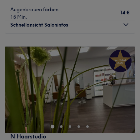
Das Team:
Augenbrauen färben
14 €
Das erfahrene Team besteht aus Beauty-Profis, die
15 Min.
individuell auf deine Wünsche und Bedürfnisse eingehen,
Schnellansicht Saloninfos
um dir einzigartige Behandlungen und das beste
Schönheitserlebnis zu ermöglichen. Es wird Deutsch,
Montag
Geschlossen
Englisch, Russisch, Ukrainisch Chinesisch und
Dienstag
10:00
–
19:00
Vietnamesisch gesprochen.
Mittwoch
10:00
–
19:00
Was uns an dem Salon gefällt:
Donnerstag
10:00
–
19:00
Atmosphäre: Modern, freundlich, zum Wohlfühlen.
Freitag
10:00
–
19:00
Expertise: Gesichtsbehandlungen, Maniküren und
Samstag
10:00
–
16:00
Pediküren, Massagen, Wimpernverlängerungen,
Sonntag
Geschlossen
Augenbrauen- und Wimpernstyling.
Produkte und Produktmarken: Tierversuchsfreie und
Tiefe Schönheit fürs Gesicht, Permanent Make-Ups,
vegane Produkte mit natürlichen Inhaltsstoffen,
Enthaarung mittels Wachs, fabelhafte Nagelkosmetik
Naturkosmetik.
und alles, was das Beauty-Herz höher schlagen lässt,
Extras: Kostenlose Getränke, barrierefrei, Haustiere
finden die Münchner im Kosmetiksalon Beautiful
erlaubt, kostenpflichtige Parkplätze vor Ort, gut mit den
Cosmetics by Vera in Haidhausen. Wer sich dieses
N Haarstudio
Öffis zu erreichen.
Genuss-Paket nicht entgehen lassen möchte, kann seinen