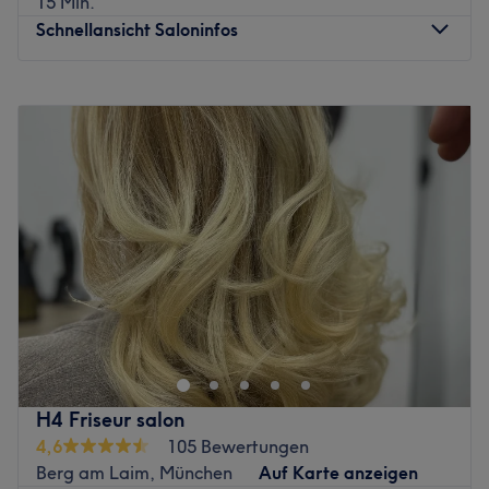
15 Min.
Arabisch möglich.
Schnellansicht Saloninfos
Was uns an dem Salon gefällt
Atmosphäre: Klassisch, modern, trendbewusst
Montag
09:00
–
19:00
Expertise: Haarschnitte & Colorationen, Haarpflege,
Dienstag
09:00
–
19:00
Styling
Mittwoch
09:00
–
19:00
Produkte und Produktmarken: Natürliche Inhaltsstoffe
Donnerstag
09:00
–
19:00
Extras: Kostenlose Getränke, kostenloses W-LAN,
Freitag
09:00
–
19:00
kinderfreundlich
Samstag
09:00
–
19:00
Zurück zur Salonansicht
Sonntag
Geschlossen
Ibo's Haarstudio in München, Au-Haidhausen bietet dir
ein innovatives Friseurerlebnis, das sich durch Qualität,
Fairness und Authentizität auszeichnet. Egal ob
Haarschnitt, Balayage oder komplette
Typenveränderung, hier bekommst du dank individueller
H4 Friseur salon
Beratung das Styling, das zu dir und deinem Stil passt.
4,6
105 Bewertungen
Nächste öffentliche Verkehrsmittel:
Berg am Laim, München
Auf Karte anzeigen