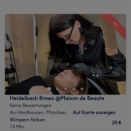
zu einer kleinen Auszeit vom Alltag wird. Dank der
Montag
08:30
–
20:00
zentralen Lage in Au-Haidhausen ist der Salon bequem
Dienstag
08:30
–
20:00
erreichbar und die perfekte Anlaufstelle für alle, die in
NEU
Mittwoch
08:30
–
20:00
München nach einem erfahrenen Beauty-Studio für
Donnerstag
08:30
–
20:00
moderne Kosmetik und nachhaltige Pflegeergebnisse
Freitag
08:30
–
20:00
suchen.
Samstag
09:00
–
17:00
Nächste öffentliche Verkehrsmittel:
Sonntag
Geschlossen
Nur wenige Meter entfernt des Salons befindet sich die
Erlebe bei Maison dé Beauté in Haidhausen höchste
Bus- und Tramhaltestelle Grillparzerstraße.
Professionalität in stilvoll-cooler Atmosphäre. Ob
Das Team:
Laserbehandlungen, Maniküre, exklusive
Gesichtsbehandlungen oder Wimpernservices – die Profis
Hinter Sener Beauty steht Inhaberin Berfin, die ihre
bieten dir erstklassige Behandlungen mit modernster
Leidenschaft für Schönheit, Hautpflege und ästhetische
Heidelbach Brows @Maison de Beaute
Ausstattung und hochwertigen Produkten.
Behandlungen mit fachlicher Kompetenz und viel Liebe
Keine Bewertungen
zum Detail verbindet. Mit einem geschulten Blick für die
Nächste öffentliche Verkehrsmittel:
Au-Haidhausen, München
Auf Karte anzeigen
individuellen Bedürfnisse ihrer Kundinnen und Kunden
Wimpern färben
Zu Fuß erreichst du die Einsteinstraße mit Bus- und
nimmt sie sich Zeit für eine persönliche Beratung und
25 €
15 Min.
Tramanbindung in nur drei Minuten.
entwickelt maßgeschneiderte Behandlungskonzepte. Zu