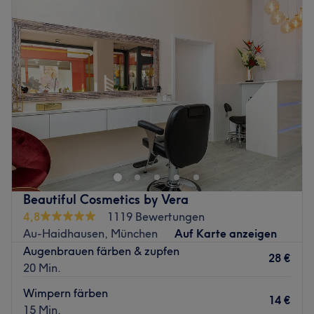
Dienstag
10:00
–
19:30
Mittwoch
10:00
–
19:30
Donnerstag
10:00
–
19:30
Freitag
10:00
–
19:30
Samstag
10:00
–
18:00
Sonntag
Geschlossen
Peaches Beauty in München, Bogenhausen, ist ein
moderner Schönheitssalon, der dir ein umfassendes
Wohlfühlerlebnis bietet. Egal ob Maniküre und Pediküre,
Augenbrauenlifting, entspannende Massagen oder
pflegende und regenerierende Gesichtsbehandlungen,
Beautiful Cosmetics by Vera
hier wird von Kopf bis Fuß etwas für deine Schönheit
4,8
1119 Bewertungen
getan. Alles was du jetzt noch brauchst ist ein Termin,
Au-Haidhausen, München
Auf Karte anzeigen
den du dir easy und bequem über Treatwell buchst.
Augenbrauen färben & zupfen
28 €
Nächste öffentliche Verkehrsmittel:
20 Min.
Der U-Bahnhof Prinzregentenplatz ist nur wenige
Wimpern färben
14 €
Gehminuten entfernt.
15 Min.