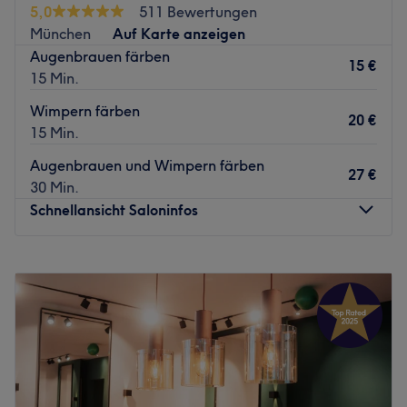
5,0
511 Bewertungen
individuellen Wunschtermin jetzt ganz einfach online
Zurück zur Salonansicht
München
Auf Karte anzeigen
über Treatwell buchen.
Augenbrauen färben
15 €
Alle Ladies und Gentlemen finden diesen modernen und
15 Min.
stylish eingerichteten Salon in der Einsteinstraße. Einen
Wimpern färben
Ort zu schaffen, an dem ein positives Lebensgefühl
20 €
15 Min.
entsteht, welches andere ansteckt - das war die Idee von
Inhaberin Vera hinter der Gründung ihres Beauty-Salons.
Augenbrauen und Wimpern färben
27 €
Dass dieser Grundsatz stets beibehalten wird, wissen die
30 Min.
vielen glücklichen Stammkunden nur zu gut. Jeder, der
Schnellansicht Saloninfos
hier war bemerkt sofort die Lebensfreude, die Vera in ihre
Arbeit steckt. Mit ihrem großen Schatz an Erfahrung und
Montag
Geschlossen
vielen erstklassigen Produkten wie von Shellac oder
Dienstag
09:00
–
18:00
KLAPP ist Vera hier für jeden da.
Mittwoch
09:00
–
18:00
Zurück zur Salonansicht
Donnerstag
09:00
–
18:00
Freitag
09:00
–
18:00
Samstag
09:00
–
14:00
Sonntag
Geschlossen