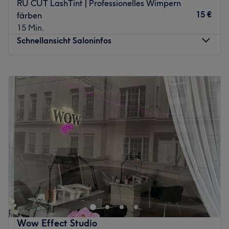
RÜ CUT LashTint | Professionelles Wimpern
15 €
färben
15 Min.
Schnellansicht Saloninfos
Montag
Geschlossen
Dienstag
09:00
–
18:30
Mittwoch
09:00
–
18:30
Donnerstag
09:00
–
18:30
Freitag
09:00
–
18:30
Samstag
09:00
–
16:00
Sonntag
Geschlossen
Suchst du einen ausgezeichneten Friseur in deiner Nähe?
Dann ist der Salon Rü Cut in Essen, Rüttenscheid wie für
dich gemacht. Hier wirst du verwöhnt und deine
individuelle Wunschfrisur wird mit passender Beratung
gefunden.
Wow Effect Studio