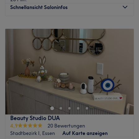
Schnellansicht Saloninfos
Montag
10:00
–
18:00
Dienstag
10:00
–
18:00
Mittwoch
10:00
–
18:00
Donnerstag
10:00
–
18:00
Freitag
10:00
–
18:00
Samstag
13:00
–
17:00
Sonntag
Geschlossen
Willkommen bei Marie Christine Kosmetik in Essen
Rüttenscheid. In diesem Kosmetikstudio erwarten Dich
individuelle Behandlungskonzepte, eine herzliche
Atmosphäre und ausführliche Hautpflegeberatungen.
Neben modernen HighTech Anwendungen wird hier auch
Beauty Studio DUA
viel Wert auf klassische manuelle Ausreinigung gelegt.
4,9
20 Bewertungen
Deine Kosmetikerin Marie-Christine hat eine 3 jährige
Stadtbezirk I, Essen
Auf Karte anzeigen
duale Ausbildung zur staatlich geprüften Kosmetikerin