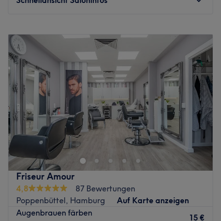
Atmosphäre: Freundlich, einladend, angenehm.
Expertise: Schönheitsbehandlungen.
Montag
10:30
–
18:00
Produkte und Produktmarken: Hochwertige Produkte von
Dienstag
09:00
–
17:00
Dermalogica & La Sultane de Saba
Mittwoch
09:00
–
17:00
Extras: Gut an die öffentlichen Verkehrsmittel
Donnerstag
09:00
–
17:00
angebunden.
Freitag
09:00
–
17:00
Zurück zur Salonansicht
Samstag
10:00
–
16:00
Sonntag
Geschlossen
Im BI-TA BEAUTY im Hamburg Hummelsbüttel bieten wir
Ihnen eine Vielzahl an exklusiven
Schönheitsbehandlungen. Mit hochwertigen Produkten
der französischen Luxusmarke SOTHYS garantieren wir
fortschrittliche Hautpflege von organischen bis zu Hydra
Friseur Amour
und Glow- Behandlungen. Genießen Sie unsere präzise
4,8
87 Bewertungen
Haarentfernung mit dem modernen ICE- DIODENLASER
Poppenbüttel, Hamburg
Auf Karte anzeigen
3- WELLENLÄNGE oder entspannen Sie sich bei eine
Augenbrauen färben
professionellen Maniküre, Pediküre und Medizinische
15 €