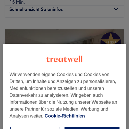
15 Min.
Schnellansicht Saloninfos
Montag
10:00
–
20:00
Dienstag
10:00
–
20:00
Mittwoch
10:00
–
20:00
Donnerstag
10:00
–
20:00
Freitag
10:00
–
20:00
Samstag
10:00
–
20:00
Sonntag
Geschlossen
Wir verwenden eigene Cookies und Cookies von
Mens Place - Barbier ist ein renommierter Barbershop im
Dritten, um Inhalte und Anzeigen zu personalisieren,
Herzen von Hamburg. Das Geschäft ist bekannt für seine
Medienfunktionen bereitzustellen und unseren
professionellen Dienstleistungen und die Pflege seiner
Datenverkehr zu analysieren. Wir geben auch
Kunden.
Informationen über die Nutzung unserer Webseite an
unsere Partner für soziale Medien, Werbung und
Nächste öffentliche Verkehrsmittel:
Wake Beauty
Analysen weiter.
Cookie-Richtlinien
Die Haltestelle Alstertal-Einkaufszentrum befindet sich
4,9
293 Bewertungen
nur 4 Gehminuten vom Studio entfernt.
Alstertal-Einkaufszentrum, Hamburg