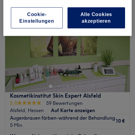
augenbrauen & wimpern färben in Alsfeld, Hessen
Cookie-
Alle Cookies
Einstellungen
akzeptieren
Kosmetikinstitut Skin Expert Alsfeld
5,0
59 Bewertungen
Alsfeld, Hessen
Auf Karte anzeigen
Augenbrauen färben-während der Behandlung
10 €
5 Min.