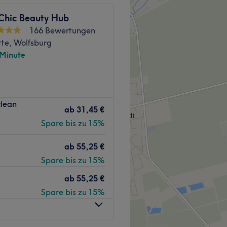
 Chic Beauty Hub
166 Bewertungen
tte, Wolfsburg
 Minute
. In diesem Kosmetikstudio
clean
mit hochwertigen
ab
31,45 €
he deinen Termin direkt
Spare bis zu 15%
ab
55,25 €
Spare bis zu 15%
sich die Bushaltestelle
ab
55,25 €
Spare bis zu 15%
reundlichen und
rekt wohlfühlen kannst. Mit