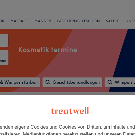
IK
MASSAGE
MÄNNER
GESCHENKGUTSCHEIN
SALE %
UNS
Kosmetik termine
atum
& Wimpern färben
Gesichtsbehandlungen
Wimpernw
rheiten
Marken
Salons
Expressangebote
Bewertung
enden eigene Cookies und Cookies von Dritten, um Inhalte un
Wolfsburg
nalisieren, Medienfunktionen bereitzustellen und unseren Date