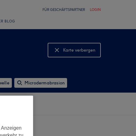
FÜR GESCHÄFTSPARTNER
LOGIN
ER BLOG
Karte verbergen
Karte anzeigen
elle
Microdermabrasion
d Anzeigen
nverkehr zu