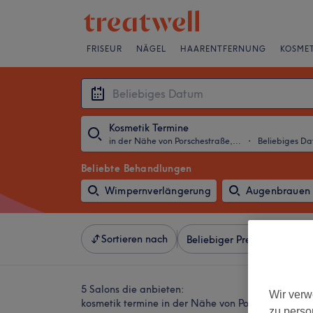
FRISEUR
NÄGEL
HAARENTFERNUNG
KOSMET
Kosmetik Termine
in der Nähe von Porschestraße, Wolfsburg
・
Beliebiges D
Beliebte Behandlungen
Wimpernverlängerung
Augenbrauen 
Sortieren nach
Beliebiger Preis
Besonde
5 Salons die anbieten:
Wir verw
kosmetik termine in der Nähe von Porschestraße, 
zu perso