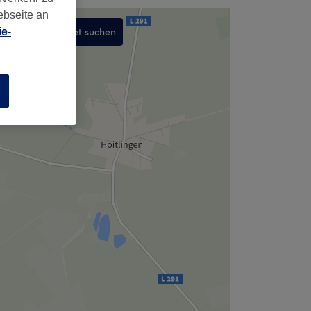
ebseite an
In diesem Gebiet suchen
e-
,
n