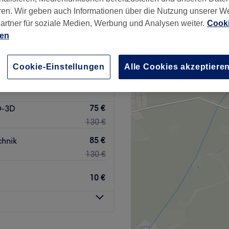
ren. Wir geben auch Informationen über die Nutzung unserer W
+
Atelier
artner für soziale Medien, Werbung und Analysen weiter.
Cooki
4 Bewertungen
−
ien
straße, Wolfsburg
Cookie-Einstellungen
Alle Cookies akzeptiere
75 €
D-3D
130 €
85 €
hnik
130 €
10 €