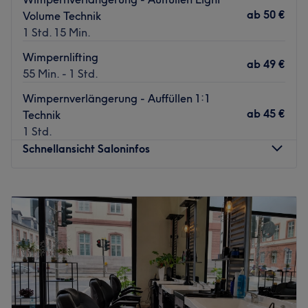
ab
50 €
Volume Technik
1 Std. 15 Min.
Wimpernlifting
ab
49 €
55 Min. - 1 Std.
Wimpernverlängerung - Auffüllen 1:1
ab
45 €
Technik
1 Std.
Schnellansicht Saloninfos
Montag
10:00
–
19:00
Dienstag
10:00
–
19:00
Mittwoch
10:00
–
19:00
Donnerstag
10:00
–
19:00
Freitag
10:00
–
19:00
Samstag
10:30
–
17:00
Sonntag
Geschlossen