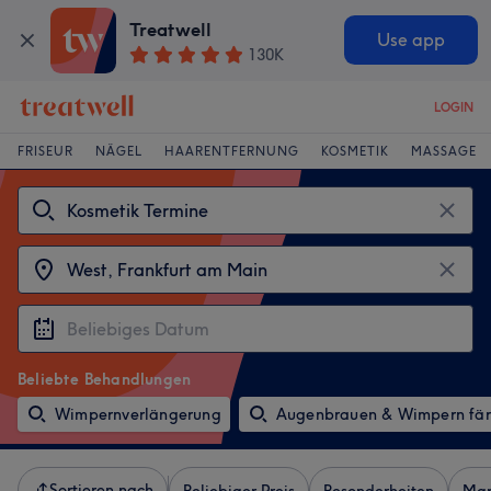
Treatwell
Use app
130K
LOGIN
FRISEUR
NÄGEL
HAARENTFERNUNG
KOSMETIK
MASSAGE
Beliebte Behandlungen
Wimpernverlängerung
Augenbrauen & Wimpern fä
Sortieren nach