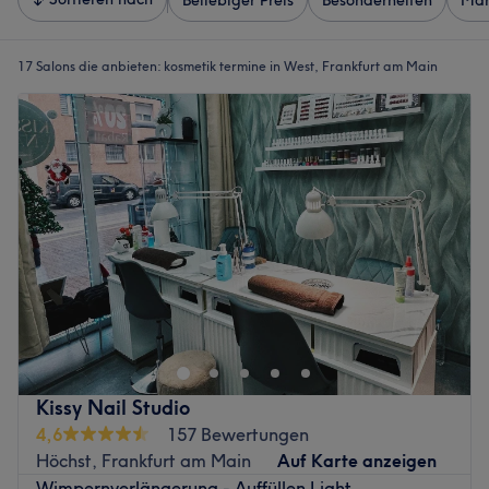
Beliebiger Preis
Besonderheiten
Mar
17 Salons die anbieten:
kosmetik termine in West, Frankfurt am Main
Kissy Nail Studio
4,6
157 Bewertungen
Höchst, Frankfurt am Main
Auf Karte anzeigen
Wimpernverlängerung - Auffüllen Light