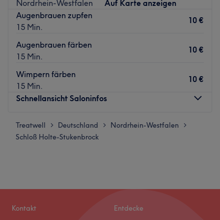
Nordrhein-Westfalen
Auf Karte anzeigen
Augenbrauen zupfen
10 €
15 Min.
Augenbrauen färben
10 €
15 Min.
Wimpern färben
10 €
15 Min.
Schnellansicht Saloninfos
Treatwell
Montag
Deutschland
Nordrhein-Westfalen
08:15
–
20:00
>
>
>
Schloß Holte-Stukenbrock
Dienstag
08:15
–
20:00
Mittwoch
08:15
–
17:30
Donnerstag
08:15
–
20:00
Freitag
08:15
–
20:00
Samstag
11:00
–
16:00
Sonntag
Geschlossen
Kontakt
Entdecke
Inga Scherni ist ein kleines Kosmetikstudio, das sich in der