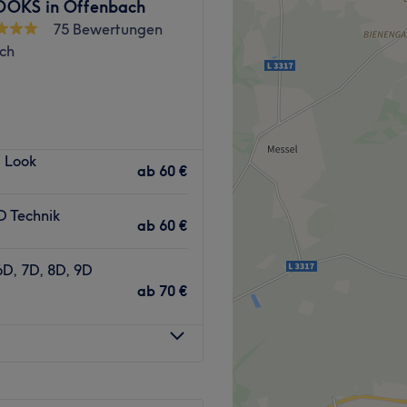
OKS in Offenbach
75 Bewertungen
ch
 & Fußpflege
freie Produkte
 kinderfreundlich
Zurück zur Salonansicht
Zurück zur Salonansicht
 Look
ab
60 €
D Technik
ab
60 €
6D, 7D, 8D, 9D
ab
70 €