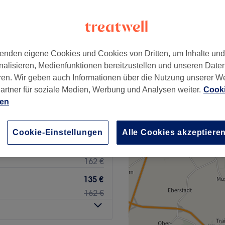
Nähe von Bieber, Offenbach
+
Glam
147 Bewertungen
−
enden eigene Cookies und Cookies von Dritten, um Inhalte un
atz, Offenbach
nalisieren, Medienfunktionen bereitzustellen und unseren Date
ren. Wir geben auch Informationen über die Nutzung unserer W
artner für soziale Medien, Werbung und Analysen weiter.
Cooki
ien
139 €
248 €
Cookie-Einstellungen
Alle Cookies akzeptiere
115 €
162 €
135 €
162 €