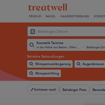
FRISEUR
NÄGEL
HAARENTFERNUNG
KOSMET
Kosmetik Termine
in der Nähe von Bieber, Offenbach
・
Beliebiges D
Beliebte Behandlungen
Wimpernverlängerung
Augenbrauen 
Wimpernlifting
Sortieren nach
Beliebiger Preis
Besonde