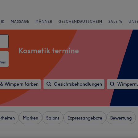
IK
MASSAGE
MÄNNER
GESCHENKGUTSCHEIN
SALE %
UNS
Kosmetik termine
atum
& Wimpern färben
Gesichtsbehandlungen
Wimpernw
rheiten
Marken
Salons
Expressangebote
Bewertung