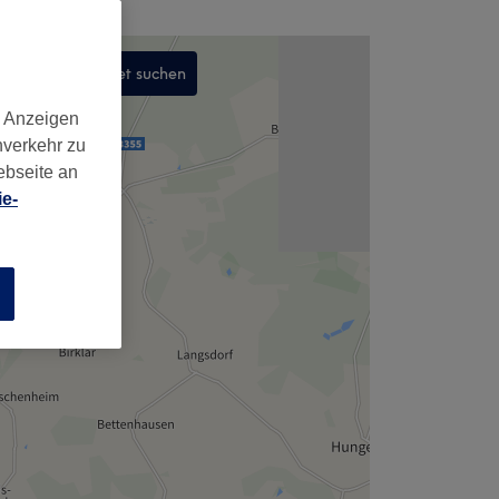
In diesem Gebiet suchen
,
d Anzeigen
nverkehr zu
ebseite an
e-
n