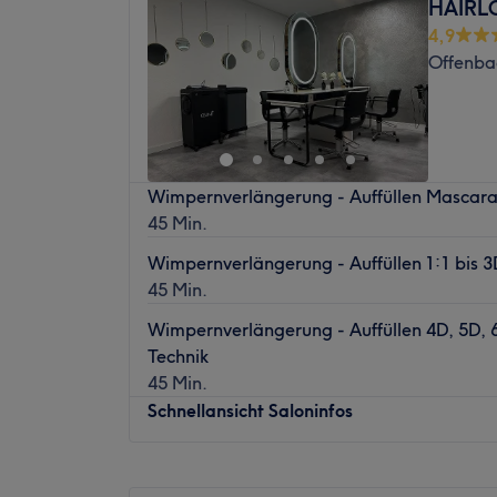
HAIRLO
Was uns an dem Salon gefällt
Mittwoch
09:30
–
15:00
4,9
Atmosphäre: Entspannt, locker, familiär
Donnerstag
Geschlossen
Offenba
Expertise: Kosmetikbehandlungen, Nagel-
Freitag
Geschlossen
Produkte und Produktmarken: Tierversuchs
Samstag
09:30
–
15:00
Extras: Kostenlose Parkplätze, barrierefrei,
Sonntag
Geschlossen
Wimpernverlängerung - Auffüllen Mascara
45 Min.
Wimpernverlängerung - Auffüllen 1:1 bis 3
45 Min.
Wimpernverlängerung - Auffüllen 4D, 5D, 
Technik
45 Min.
Schnellansicht Saloninfos
Montag
Geschlossen