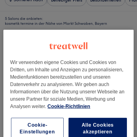
Beliebiger Preis
Besonderheiten
Mar
5 Salons die anbieten:
kosmetik termine in der Nähe von Markt Schwaben, Bayern
Wir verwenden eigene Cookies und Cookies von
Dritten, um Inhalte und Anzeigen zu personalisieren,
Medienfunktionen bereitzustellen und unseren
Datenverkehr zu analysieren. Wir geben auch
Informationen über die Nutzung unserer Webseite an
unsere Partner für soziale Medien, Werbung und
Analysen weiter.
Cookie-Richtlinien
Novo Haircut
Cookie-
Alle Cookies
4,7
2973 Bewertungen
Einstellungen
akzeptieren
Markt Schwaben, Bayern
Auf Karte anzeigen