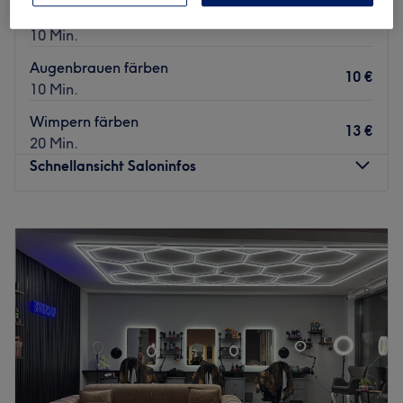
Augenbrauen zupfen
10 €
10 Min.
Augenbrauen färben
10 €
10 Min.
Wimpern färben
13 €
20 Min.
Schnellansicht Saloninfos
Montag
09:00
–
19:00
Dienstag
09:00
–
19:00
Mittwoch
09:00
–
19:00
Donnerstag
09:00
–
19:00
Freitag
09:00
–
19:00
Samstag
09:00
–
17:00
Sonntag
10:00
–
18:00
In Markt Schwaben ist mit Novo Haircut eine neue