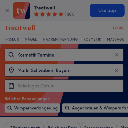
Treatwell
Use app
130K
LOGIN
FRISEUR
NÄGEL
HAARENTFERNUNG
KOSMETIK
MASSAGE
Beliebte Behandlungen
Wimpernverlängerung
Augenbrauen & Wimpern fä
Sortieren nach