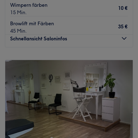
Erfahrung ein Auge für den richtigen Style, der genau zu
Wimpern färben
10 €
dir passt.
15 Min.
Was uns an dem Salon gefällt:
Browlift mit Färben
35 €
Atmosphäre: Professionell, modern, freundlich.
45 Min.
Expertise: Alles rund um Haarschnitte und -styling.
Schnellansicht Saloninfos
Produkte und Produktmarken: Newsha, Olaplex.
Extras: Der Salon bietet kostenlose Getränke an.
Montag
Geschlossen
Zurück zur Salonansicht
Dienstag
10:00
–
18:00
Mittwoch
10:00
–
18:00
Donnerstag
10:00
–
18:00
Freitag
10:00
–
18:00
Samstag
10:00
–
16:00
Sonntag
Geschlossen
Atmosphäre im Salon: In der angenehmen, herzlichen und
familiären Atmosphäre bei Cataleya lässt es sich einfach
genussvoll entspannen. Das Team ist immer für ein
Gespräch zu haben und sorgt sich präzise um die