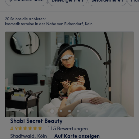
Beliebiger Preis
Besonderheiten
Mar
20 Salons die anbieten:
kosmetik termine in der Nähe von Bickendorf, Köln
Shabi Secret Beauty
4,9
115 Bewertungen
Stadtwald, Köln
Auf Karte anzeigen