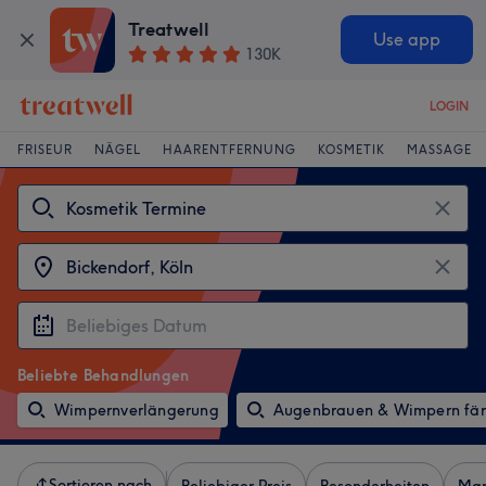
Treatwell
Use app
130K
LOGIN
FRISEUR
NÄGEL
HAARENTFERNUNG
KOSMETIK
MASSAGE
Beliebte Behandlungen
Wimpernverlängerung
Augenbrauen & Wimpern fä
Sortieren nach