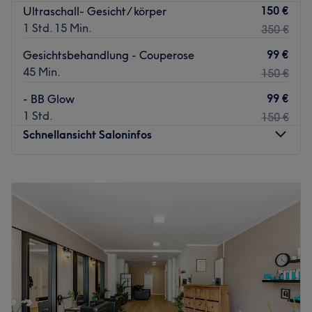
150 €
Ultraschall- Gesicht/ körper
1 Std. 15 Min.
350 €
99 €
Gesichtsbehandlung - Couperose
45 Min.
150 €
99 €
- BB Glow
1 Std.
150 €
Schnellansicht Saloninfos
Montag
Geschlossen
Dienstag
10:00
–
19:00
Mittwoch
10:00
–
19:00
Donnerstag
10:00
–
19:00
Freitag
10:00
–
19:00
Samstag
10:00
–
17:00
Sonntag
Geschlossen
Unterstreiche deine natürliche Schönheit typgerecht. Das