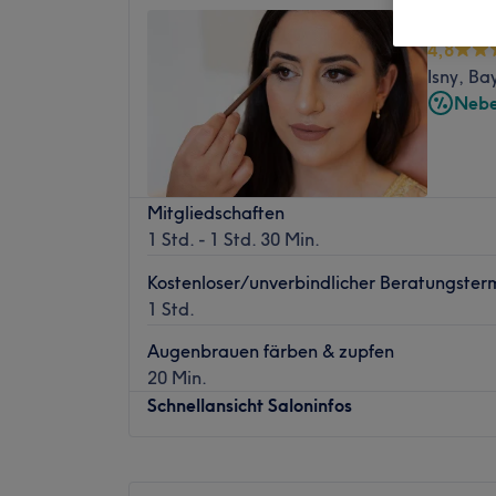
L'Attitu
4,8
Isny, Ba
Nebe
Mitgliedschaften
1 Std. - 1 Std. 30 Min.
Kostenloser/unverbindlicher Beratungster
1 Std.
Augenbrauen färben & zupfen
20 Min.
Schnellansicht Saloninfos
Montag
10:00
–
20:00
Dienstag
10:00
–
18:00