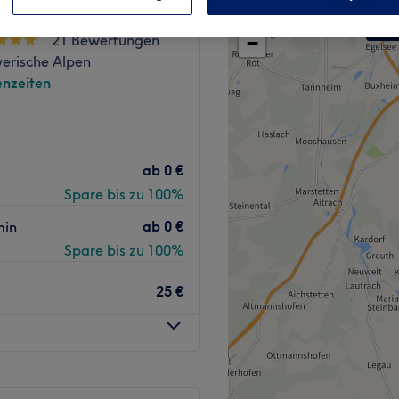
+
de by Jessi Isny
21 Bewertungen
−
yerische Alpen
nzeiten
ab
0 €
Spare bis zu 100%
ab
0 €
min
Spare bis zu 100%
25 €