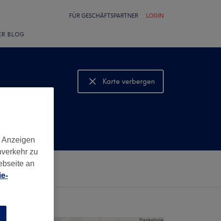
FÜR GESCHÄFTSPARTNER
LOGIN
ER BLOG
Karte verbergen
Karte anzeigen
lle
d Anzeigen
nverkehr zu
ebseite an
e-
n