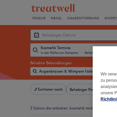
FRISEUR
NÄGEL
HAARENTFERNUNG
KOSMET
Kosmetik Termine
in der Nähe von Kempten
・
Beliebiges Datum
Beliebte Behandlungen
Augenbrauen & Wimpern färben
Aug
Wir verw
zu perso
analysie
Sortieren nach
Beliebiger Preis
Salons
unsere P
Richtlin
2 Salons die anbieten:
kosmetik termine in der N