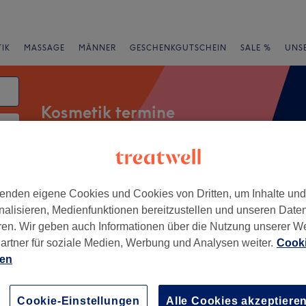
IK
MASSAGE
MÄNNER
GESCHENKGUTSCHEIN
SALE %
UNS
Kosmetik termine
enbrauenwaxing
Gesichtsbehandlungen
Wimpernwe
enden eigene Cookies und Cookies von Dritten, um Inhalte un
nalisieren, Medienfunktionen bereitzustellen und unseren Date
ren. Wir geben auch Informationen über die Nutzung unserer W
Expressangebote
Bewertung
artner für soziale Medien, Werbung und Analysen weiter.
Cooki
ien
ähe von Kempten
Cookie-Einstellungen
Alle Cookies akzeptiere