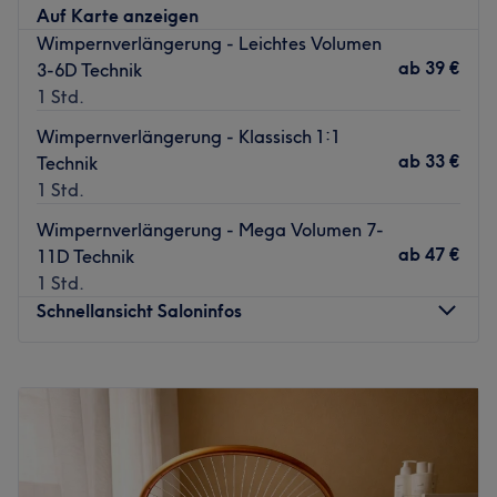
Auf Karte anzeigen
Wimpernverlängerung - Leichtes Volumen
ab
39 €
3-6D Technik
1 Std.
Wimpernverlängerung - Klassisch 1:1
ab
33 €
Technik
1 Std.
Wimpernverlängerung - Mega Volumen 7-
ab
47 €
11D Technik
1 Std.
Schnellansicht Saloninfos
Montag
09:00
–
21:00
Dienstag
09:00
–
21:00
Mittwoch
09:00
–
20:00
Donnerstag
09:00
–
20:00
Freitag
09:00
–
21:00