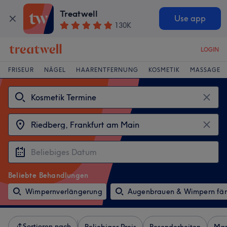
Treatwell
Use app
130K
LOGIN
FRISEUR
NÄGEL
HAARENTFERNUNG
KOSMETIK
MASSAGE
Beliebte Behandlungen
Wimpernverlängerung
Augenbrauen & Wimpern fä
Sortieren nach