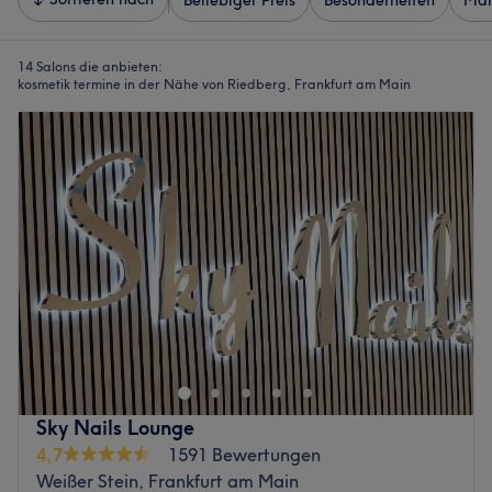
Beliebiger Preis
Besonderheiten
Mar
14 Salons die anbieten:
kosmetik termine in der Nähe von Riedberg, Frankfurt am Main
Sky Nails Lounge
4,7
1591 Bewertungen
Weißer Stein, Frankfurt am Main