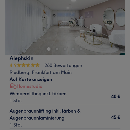
Samstag
Geschlossen
Sonntag
Geschlossen
MG Aesthetics by Massud Ghiasi ist eine ästhetische
Medizin-Praxis im Herzen von Frankfurt-Riedberg, die
minimalinvasive Behandlungen auf höchstem Niveau
anbietet. Die Praxis kombiniert medizinische
Fachkompetenz mit einer persönlichen und einladenden
Alephskin
Atmosphäre, um Kund:innen ein strahlendes, natürliches
4,9
260 Bewertungen
Ergebnis zu schenken. Das Leistungsspektrum reicht von
Riedberg, Frankfurt am Main
Botox und Hyaluron über Fettwegspritzen und
Auf Karte anzeigen
Laserbehandlungen bis zu regenerativen Anwendungen –
Homestudio
stets mit Fokus auf Sicherheit, Präzision und individueller
Wimpernlifting inkl. färben
Beratung.
40 €
1 Std.
Nächste öffentliche Verkehrsmittel:
Augenbrauenlifting inkl. färben &
Die Bushaltestellen Frankfurt (Main) Hans-Poelzig-Straße
45 €
Augenbrauenlaminierung
und Frankfurt (Main) Lucy-Hillebrand-Straße erreichst du
1 Std.
vom Salon aus in jeweils vier Gehminuten.