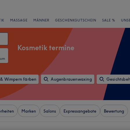
IK
MASSAGE
MÄNNER
GESCHENKGUTSCHEIN
SALE %
UNS
Kosmetik termine
tum
& Wimpern färben
Augenbrauenwaxing
Gesichtsbe
rheiten
Marken
Salons
Expressangebote
Bewertung