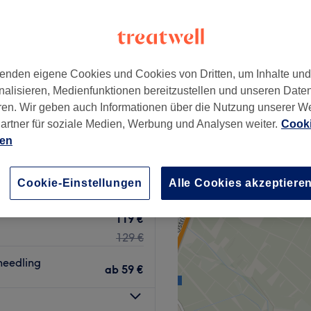
stadt, Frankfurt am Main
+
rma Frankfurt
202 Bewertungen
−
enden eigene Cookies und Cookies von Dritten, um Inhalte un
straße, Frankfurt am Main
nalisieren, Medienfunktionen bereitzustellen und unseren Date
ren. Wir geben auch Informationen über die Nutzung unserer W
artner für soziale Medien, Werbung und Analysen weiter.
Cooki
ien
ht, Hals &
299 €
Cookie-Einstellungen
Alle Cookies akzeptiere
349 €
119 €
129 €
needling
ab
59 €