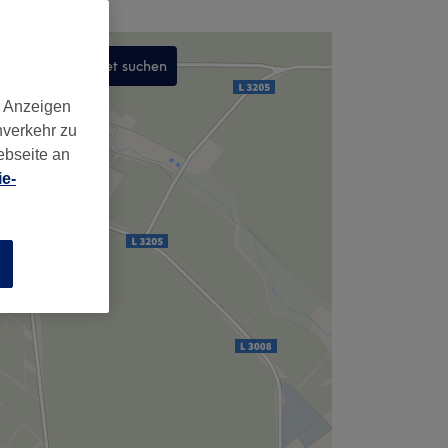
In diesem Gebiet suchen
,
d Anzeigen
nverkehr zu
ebseite an
e-
n