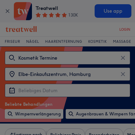
Treatwell
Use app
130K
LOGIN
FRISEUR
NÄGEL
HAARENTFERNUNG
KOSMETIK
MASSAGE
Beliebte Behandlungen
Wimpernverlängerung
Augenbrauen & Wimpern fä
Sortieren nach