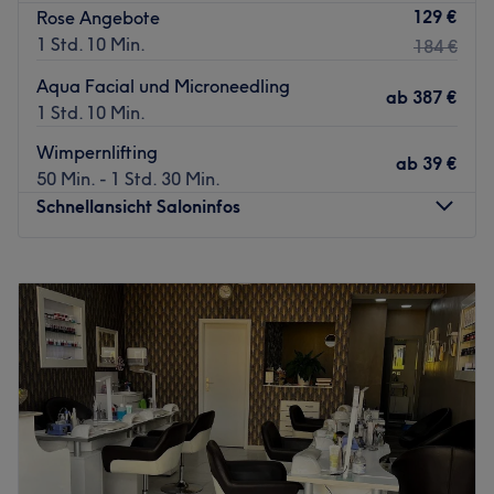
129 €
Rose Angebote
1 Std. 10 Min.
184 €
Aqua Facial und Microneedling
ab
387 €
1 Std. 10 Min.
Wimpernlifting
ab
39 €
50 Min. - 1 Std. 30 Min.
Schnellansicht Saloninfos
Montag
09:00
–
20:00
Dienstag
09:00
–
20:00
Mittwoch
09:00
–
20:00
Donnerstag
09:00
–
20:00
Freitag
09:00
–
20:00
Samstag
09:00
–
20:00
Sonntag
Geschlossen
Rose Cosmetics in Hamburg, Lurup ist eine wahre