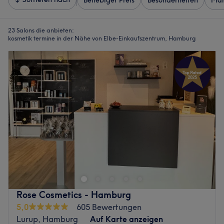
Beliebiger Preis
Besonderheiten
Mar
23 Salons die anbieten:
kosmetik termine in der Nähe von Elbe-Einkaufszentrum, Hamburg
Rose Cosmetics - Hamburg
5,0
605 Bewertungen
Lurup, Hamburg
Auf Karte anzeigen