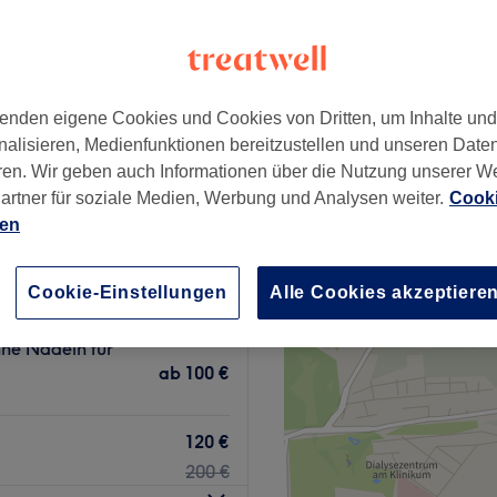
 Stuttgart
+
olm Beauty &
mie
−
enden eigene Cookies und Cookies von Dritten, um Inhalte un
339 Bewertungen
nalisieren, Medienfunktionen bereitzustellen und unseren Date
nstatt, Stuttgart
ren. Wir geben auch Informationen über die Nutzung unserer W
artner für soziale Medien, Werbung und Analysen weiter.
Cooki
ien
75 €
Cookie-Einstellungen
Alle Cookies akzeptiere
140 €
hne Nadeln für
ab
100 €
120 €
200 €