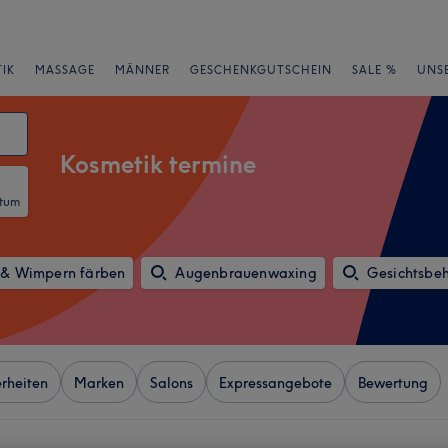
IK
MASSAGE
MÄNNER
GESCHENKGUTSCHEIN
SALE %
UNS
Kosmetik termine
atum
& Wimpern färben
Augenbrauenwaxing
Gesichtsbe
rheiten
Marken
Salons
Expressangebote
Bewertung