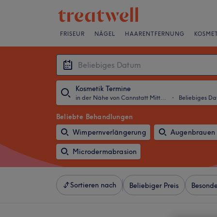
FRISEUR
NÄGEL
HAARENTFERNUNG
KOSMET
Kosmetik Termine
in der Nähe von Cannstatt Mitte, Stuttgart
・
Beliebiges D
Beliebte Behandlungen
Wimpernverlängerung
Augenbrauen 
Microdermabrasion
Sortieren nach
Beliebiger Preis
Besonde