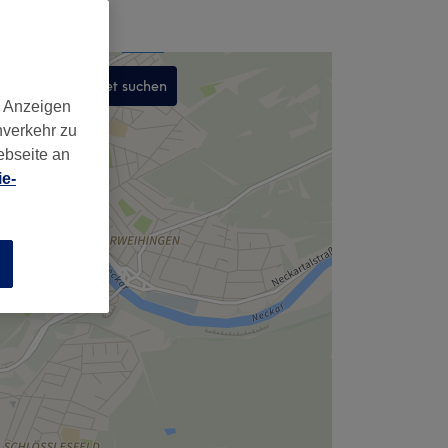
In diesem Gebiet suchen
d Anzeigen
,
nverkehr zu
ebseite an
e-
n