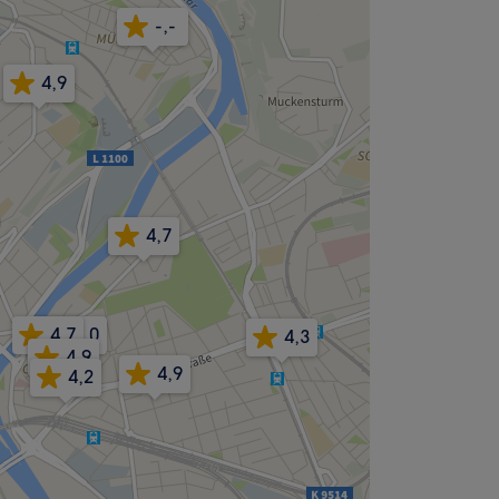
-,-
4,9
4,7
4,7
5,0
4,3
4,9
4,9
4,2