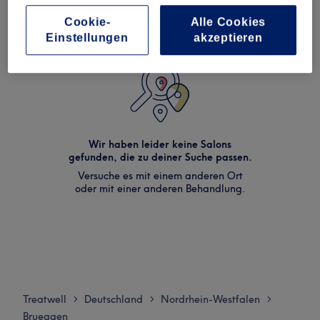
Cookie-
Alle Cookies
Einstellungen
akzeptieren
Wir haben leider keine Salons
gefunden, die zu deiner Suche passen.
Versuche es mit einem anderen Ort
oder mit einer anderen Behandlung.
Treatwell
Deutschland
Nordrhein-Westfalen
>
>
>
Brueggen