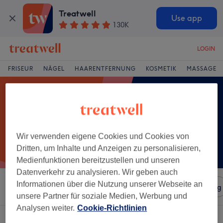
Treatwell
Use app
130K
LOGIN
FRISEUR
NÄGEL
HAARENTFERNUNG
KOSMETIK
MASSAGE
Wir verwenden eigene Cookies und Cookies von
Dritten, um Inhalte und Anzeigen zu personalisieren,
Medienfunktionen bereitzustellen und unseren
Datenverkehr zu analysieren. Wir geben auch
Informationen über die Nutzung unserer Webseite an
Sortieren nach
Salons
Expressangebote
Bewertung
unsere Partner für soziale Medien, Werbung und
Analysen weiter.
Cookie-Richtlinien