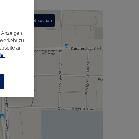
In diesem Gebiet suchen
,
d Anzeigen
nverkehr zu
ebseite an
e-
n