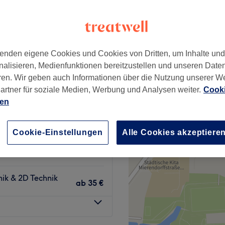
uerplatz, Berlin
+
ls in Berlin
843 Bewertungen
−
enden eigene Cookies und Cookies von Dritten, um Inhalte un
enburg, Berlin
nalisieren, Medienfunktionen bereitzustellen und unseren Date
ren. Wir geben auch Informationen über die Nutzung unserer W
artner für soziale Medien, Werbung und Analysen weiter.
Cooki
ien
80 €
D Technik
110 €
Cookie-Einstellungen
Alle Cookies akzeptiere
lumentechnik
ab
35 €
ik & 2D Technik
ab
35 €