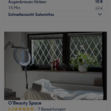
10 €
Augenbrauen färben
15 Min.
22 €
Schnellansicht Saloninfos
Montag
Geschlossen
Dienstag
10:00
–
18:00
Mittwoch
10:00
–
18:00
Donnerstag
10:00
–
18:00
Freitag
10:00
–
18:00
Samstag
10:00
–
18:00
Sonntag
Geschlossen
Velora Beauty Center & Academy verbindet luxuriöse
Beauty-Behandlungen mit modernster Technologie. Das
Zentrum bietet professionelle Gesichtsbehandlungen,
hochwirksame Laser-Haarentfernung mit Candela-
Technologie sowie exklusive Skin-Care-Rituale mit
O'Beauty Space
Premium-Marken wie Babor, Dermopro und Alex
5,0
7 Bewertungen