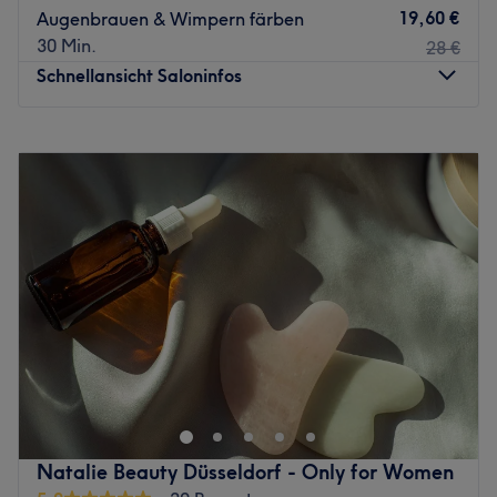
sie dich umfassend beraten und die für dich perfekt
19,60 €
Augenbrauen & Wimpern färben
passende Behandlung anbieten. Hier wird neben Deutsch
30 Min.
28 €
und Englisch auch Französisch, Italienisch, Portugiesisch,
Schnellansicht Saloninfos
Rumänisch und Spanisch gesprochen.
Was uns an dem Salon gefällt:
Montag
10:00
–
20:00
Atmosphäre: Einladend, modern, entspannend.
Dienstag
10:00
–
20:00
Expertise: Gesichtsbehandlungen.
Mittwoch
10:00
–
20:00
Produkte und Produktmarken: Hochwertige Produkte.
Donnerstag
10:00
–
20:00
Extras: Kostenlose Getränke und kostenfreies WLAN.
Freitag
10:00
–
20:00
Zurück zur Salonansicht
Samstag
10:00
–
20:00
Sonntag
Geschlossen
Endlich unliebsamen Härchen Adé sagen – mithilfe des
Teams von Miss Saigon Nail Waxing & Sugaring in Essen.
Sicher dir jetzt deine Zeit im Paradies der Salons –
bequem und sorgenfrei online über Treatwell.
Wer kennt das nicht: täglich mühsames Rasieren von
Natalie Beauty Düsseldorf - Only for Women
Beinen, Achseln, Bikinizone oder anderen Körperregionen.