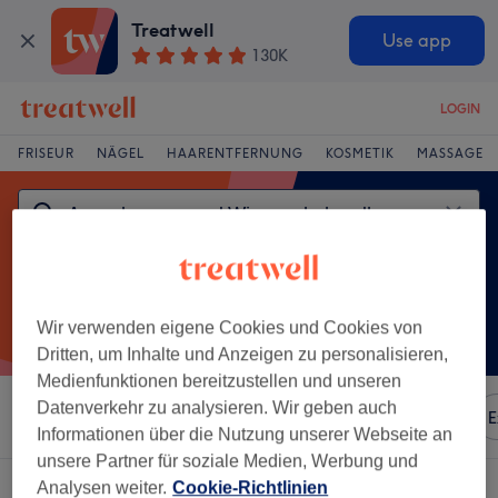
Treatwell
Use app
130K
LOGIN
FRISEUR
NÄGEL
HAARENTFERNUNG
KOSMETIK
MASSAGE
Wir verwenden eigene Cookies und Cookies von
Dritten, um Inhalte und Anzeigen zu personalisieren,
Medienfunktionen bereitzustellen und unseren
Datenverkehr zu analysieren. Wir geben auch
Sortieren nach
Besonderheiten
Marken
Salons
E
Informationen über die Nutzung unserer Webseite an
unsere Partner für soziale Medien, Werbung und
Ein Salon, der anbietet:
Analysen weiter.
Cookie-Richtlinien