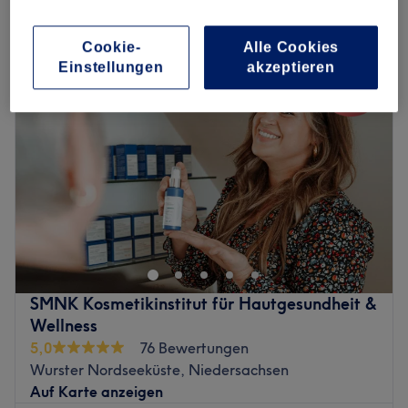
augenbrauen- und wimpernbehandlung in Wurster Nordseeküste,
Niedersachsen
Cookie-
Alle Cookies
Einstellungen
akzeptieren
SMNK Kosmetikinstitut für Hautgesundheit &
Wellness
5,0
76 Bewertungen
Wurster Nordseeküste, Niedersachsen
Auf Karte anzeigen