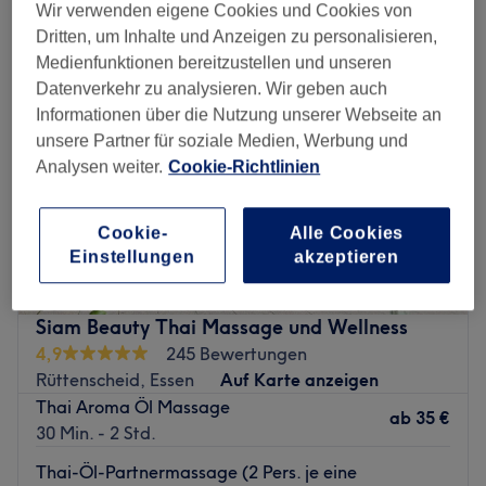
Wir verwenden eigene Cookies und Cookies von
Dritten, um Inhalte und Anzeigen zu personalisieren,
Medienfunktionen bereitzustellen und unseren
Datenverkehr zu analysieren. Wir geben auch
Informationen über die Nutzung unserer Webseite an
unsere Partner für soziale Medien, Werbung und
Analysen weiter.
Cookie-Richtlinien
Cookie-
Alle Cookies
Einstellungen
akzeptieren
Siam Beauty Thai Massage und Wellness
4,9
245 Bewertungen
Rüttenscheid, Essen
Auf Karte anzeigen
Thai Aroma Öl Massage
ab
35 €
30 Min. - 2 Std.
Thai-Öl-Partnermassage (2 Pers. je eine