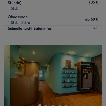
105 €
Stunde)
1 Std.
Ölmassage
ab
60 €
1 Std. - 2 Std.
Schnellansicht Saloninfos
Montag
11:00
–
20:00
Dienstag
10:00
–
19:00
Mittwoch
10:00
–
20:00
Donnerstag
10:00
–
20:00
Freitag
10:00
–
20:00
Samstag
10:00
–
19:00
Sonntag
11:00
–
20:00
Bali Massage und Spa ist eine bewährte Massagepraxis,
die sich in Essen befindet. Sie bieten eine Vielzahl von
Dienstleistungen an, die auf die Verbesserung des
Wohlbefindens und der Entspannung ihrer Kunden