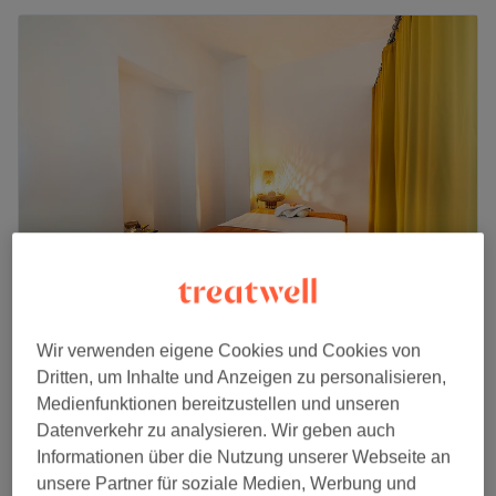
Thong Bai - Ohmstraße
Wir verwenden eigene Cookies und Cookies von
4,8
3890 Bewertungen
Dritten, um Inhalte und Anzeigen zu personalisieren,
Schwabing, München
Auf Karte anzeigen
Medienfunktionen bereitzustellen und unseren
Thai-Öl Massage
ab
63 €
Datenverkehr zu analysieren. Wir geben auch
1 Std. - 2 Std.
Informationen über die Nutzung unserer Webseite an
Die Prinzessin - Aromaölmassage (Öl Spa)
unsere Partner für soziale Medien, Werbung und
152 €