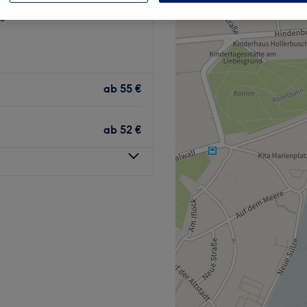
g, Niedersachsen
ab
55 €
ab
52 €