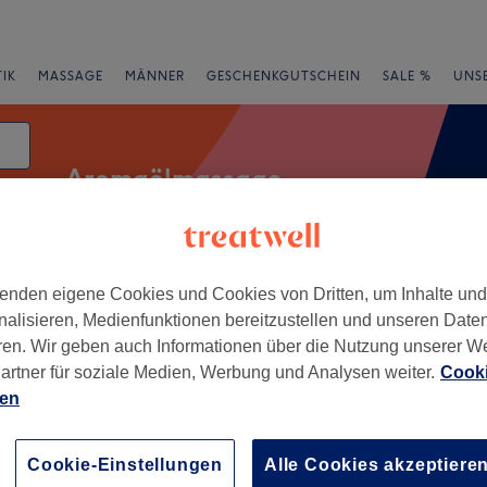
IK
MASSAGE
MÄNNER
GESCHENKGUTSCHEIN
SALE %
UNS
Aromaölmassage
enden eigene Cookies und Cookies von Dritten, um Inhalte un
Expressangebote
Bewertung
nalisieren, Medienfunktionen bereitzustellen und unseren Date
ren. Wir geben auch Informationen über die Nutzung unserer W
urg, Niedersachsen
artner für soziale Medien, Werbung und Analysen weiter.
Cooki
ien
+
ee Thaimassage
rg
−
Cookie-Einstellungen
Alle Cookies akzeptiere
57 Bewertungen