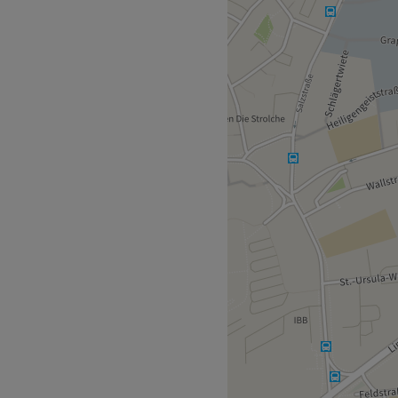
 dich nach innerer
io Sawasdee Thaimassage
 Stone Behandlungen,
ische Massagen - hier
 verwöhnen lassen.
) ist nur 2 Gehminuten vom
r. Ihr Ziel ist es, jeden
helfen. Hier wird neben
ell.
 Produkte.