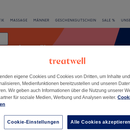
IK
MASSAGE
MÄNNER
GESCHENKGUTSCHEIN
SALE %
UNS
Aromaölmassage
atum
enden eigene Cookies und Cookies von Dritten, um Inhalte un
e
Bewertung
nalisieren, Medienfunktionen bereitzustellen und unseren Date
ren. Wir geben auch Informationen über die Nutzung unserer W
artner für soziale Medien, Werbung und Analysen weiter.
Cooki
ien
+
−
Cookie-Einstellungen
Alle Cookies akzeptiere