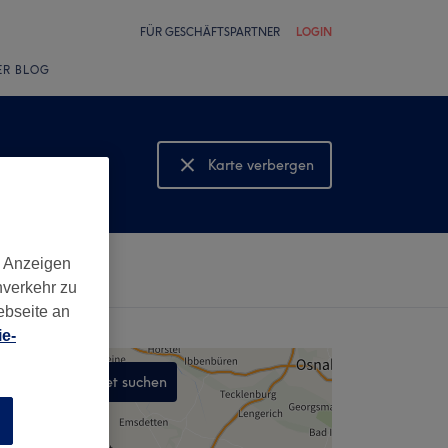
FÜR GESCHÄFTSPARTNER
LOGIN
ER BLOG
Karte verbergen
Karte anzeigen
d Anzeigen
nverkehr zu
ebseite an
e-
In diesem Gebiet suchen
,
n