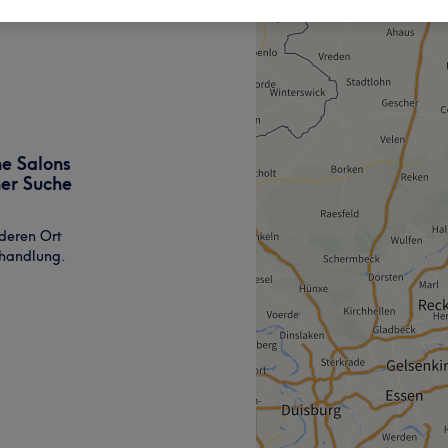
ne Salons
ner Suche
deren Ort
ehandlung.