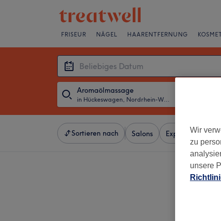
FRISEUR
NÄGEL
HAARENTFERNUNG
KOSMET
Aromaölmassage
in Hückeswagen, Nordrhein-Westfalen
・
Beliebiges D
Wir verw
Sortieren nach
Salons
Expressangebot
zu perso
analysie
unsere P
Richtlin