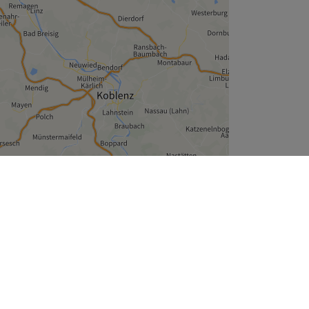
Leaflet
| ©
OpenStreetMap
contributors
Unternehmen