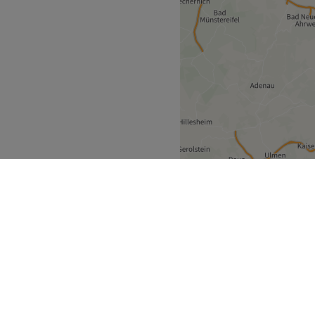
estfalen
Hückeswagen
>
ecke
Geschäftspartner