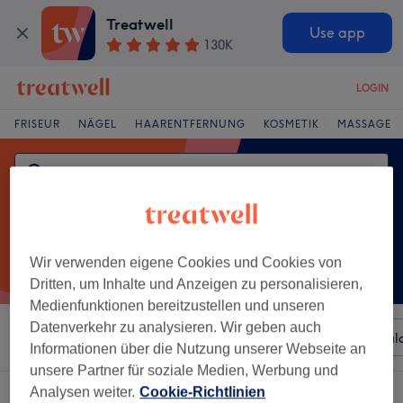
Treatwell
Use app
130K
LOGIN
FRISEUR
NÄGEL
HAARENTFERNUNG
KOSMETIK
MASSAGE
Wir verwenden eigene Cookies und Cookies von
Dritten, um Inhalte und Anzeigen zu personalisieren,
Medienfunktionen bereitzustellen und unseren
Datenverkehr zu analysieren. Wir geben auch
Sortieren nach
Beliebiger Preis
Besonderheiten
Sal
Informationen über die Nutzung unserer Webseite an
unsere Partner für soziale Medien, Werbung und
Analysen weiter.
Cookie-Richtlinien
Ein Salon, der anbietet:
aromaölmassage in Poppenbüttel, Hamburg