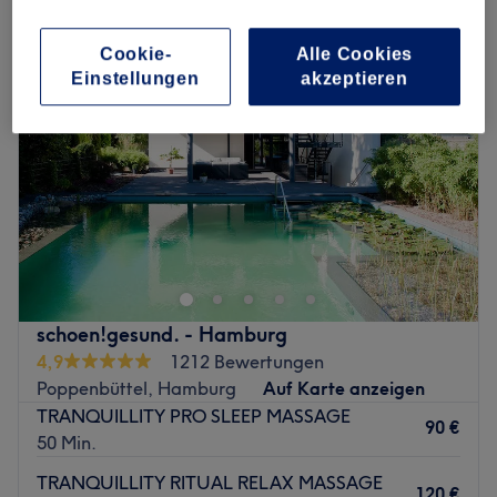
Cookie-
Alle Cookies
Einstellungen
akzeptieren
schoen!gesund. - Hamburg
4,9
1212 Bewertungen
Poppenbüttel, Hamburg
Auf Karte anzeigen
TRANQUILLITY PRO SLEEP MASSAGE
90 €
50 Min.
TRANQUILLITY RITUAL RELAX MASSAGE
120 €