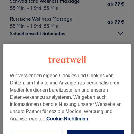
Schwedische Wellness Massage
ab
79 €
55 Min. - 1 Std. 55 Min.
Russische Wellness Massage
ab
79 €
55 Min. - 1 Std. 55 Min.
Schnellansicht Saloninfos
Montag
09:00
–
20:00
Dienstag
09:00
–
20:00
Mittwoch
09:00
–
20:00
Donnerstag
09:00
–
20:00
Wir verwenden eigene Cookies und Cookies von
Freitag
09:00
–
20:00
Dritten, um Inhalte und Anzeigen zu personalisieren,
Samstag
10:00
–
14:00
Medienfunktionen bereitzustellen und unseren
Sonntag
Geschlossen
Datenverkehr zu analysieren. Wir geben auch
Informationen über die Nutzung unserer Webseite an
Über uns: Phi Beauty – Ganzheitliche Ästhetik & Balance.
unsere Partner für soziale Medien, Werbung und
Willkommen bei Phi Beauty in Hamburg! Inhaberin Anna
Analysen weiter.
Cookie-Richtlinien
Bitsch bietet Ihnen hier ein einzigartiges, exklusives
Konzept, das wissenschaftliche Expertise, präventive