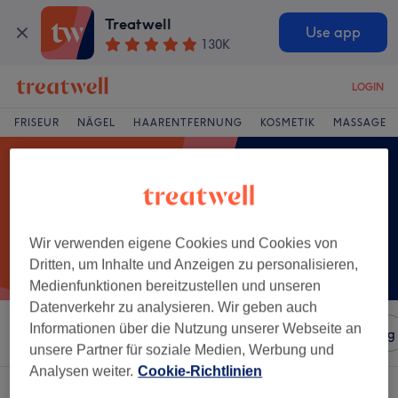
Treatwell
Use app
130K
LOGIN
FRISEUR
NÄGEL
HAARENTFERNUNG
KOSMETIK
MASSAGE
Wir verwenden eigene Cookies und Cookies von
Dritten, um Inhalte und Anzeigen zu personalisieren,
Medienfunktionen bereitzustellen und unseren
Datenverkehr zu analysieren. Wir geben auch
Informationen über die Nutzung unserer Webseite an
Sortieren nach
Salons
Expressangebote
Bewertung
unsere Partner für soziale Medien, Werbung und
Analysen weiter.
Cookie-Richtlinien