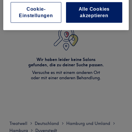
Cookie-
Alle Cookies
Einstellungen
akzeptieren
Wir haben leider keine Salons
gefunden, die zu deiner Suche passen.
Versuche es mit einem anderen Ort
oder mit einer anderen Behandlung.
Treatwell
Deutschland
Hamburg und Umland
>
>
>
Hamburg
Duvenstedt
>