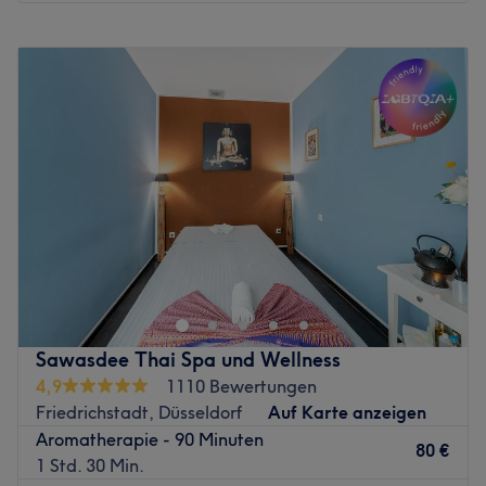
Zurück zur Salonansicht
Montag
10:00
–
22:00
Dienstag
10:00
–
22:00
Mittwoch
10:00
–
22:00
Donnerstag
10:00
–
22:00
Freitag
10:00
–
22:00
Samstag
10:00
–
22:00
Sonntag
10:00
–
22:00
Gesundheit beginnt dort, wo Körper und Geist in Balance
kommen.
Bei 5Seasons Headspa & Wellness verstehen wir
Wohlbefinden als ein harmonisches Zusammenspiel aus
Sawasdee Thai Spa und Wellness
Entspannung, Achtsamkeit und innerem Gleichgewicht.
4,9
1110 Bewertungen
Unsere Philosophie verbindet moderne Wellness mit der
Friedrichstadt, Düsseldorf
Auf Karte anzeigen
Weisheit der Traditionellen Chinesischen Medizin (TCM) –
Aromatherapie - 90 Minuten
nicht als medizinische Behandlung, sondern als
80 €
1 Std. 30 Min.
Inspiration für einen ganzheitlichen Lebensstil.