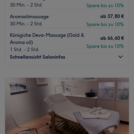
30 Min. - 2 Std.
Spare bis zu 10%
ab
37,80 €
Aromaölmassage
30 Min. - 2 Std.
Spare bis zu 10%
Königiche Deva-Massage (Gold &
ab
66,60 €
Aroma oil)
Spare bis zu 10%
1 Std. - 2 Std.
Schnellansicht Saloninfos
Montag
10:00
–
20:00
Dienstag
10:00
–
20:00
Mittwoch
10:00
–
20:00
Donnerstag
10:00
–
20:00
Freitag
10:00
–
20:00
Samstag
10:00
–
20:00
Sonntag
10:00
–
20:00
Deva Massage Düsseldorf ist ein renommiertes