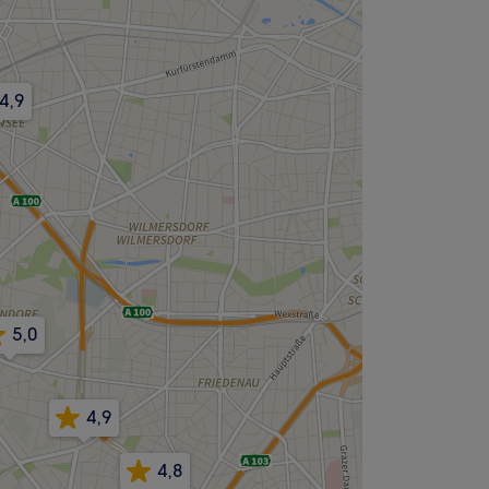
4,9
5,0
4,9
4,8