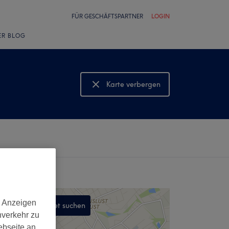
FÜR GESCHÄFTSPARTNER
LOGIN
ER BLOG
Karte verbergen
Karte anzeigen
d Anzeigen
In diesem Gebiet suchen
nverkehr zu
,
ebseite an