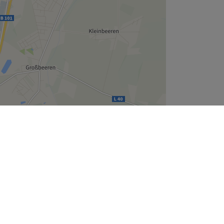
Leaflet
| ©
OpenStreetMap
contributors