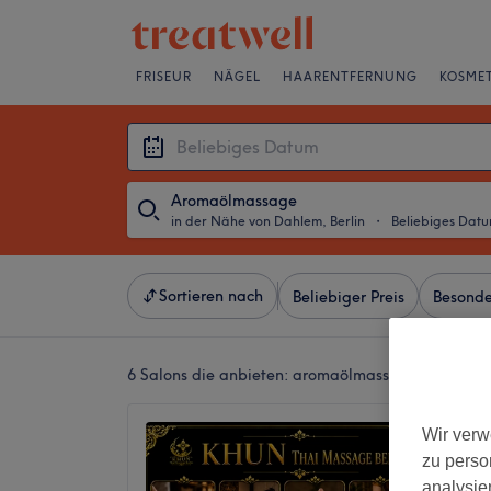
FRISEUR
NÄGEL
HAARENTFERNUNG
KOSMET
Aromaölmassage
in der Nähe von Dahlem, Berlin
・
Beliebiges Dat
Sortieren nach
Beliebiger Preis
Besonde
6 Salons die anbieten:
aromaölmassagen in der Nä
Khun T
Wir verw
4,9
zu perso
1535 Be
analysie