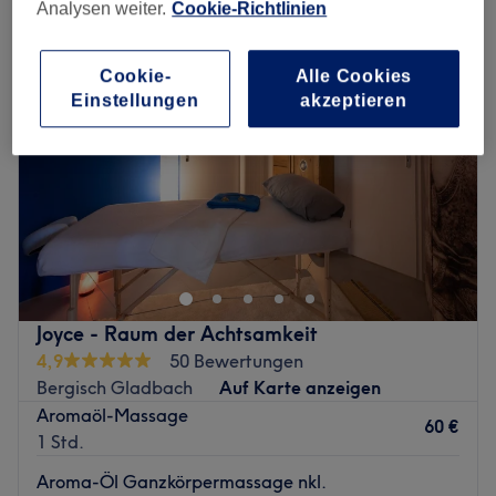
Analysen weiter.
Cookie-Richtlinien
Cookie-
Alle Cookies
Einstellungen
akzeptieren
Joyce - Raum der Achtsamkeit
4,9
50 Bewertungen
Bergisch Gladbach
Auf Karte anzeigen
Aromaöl-Massage
60 €
1 Std.
Aroma-Öl Ganzkörpermassage nkl.