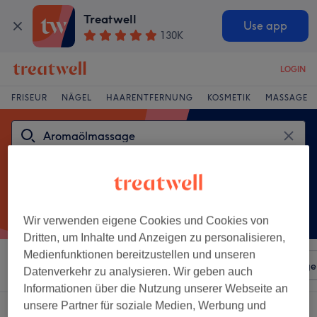
Treatwell
Use app
130K
LOGIN
FRISEUR
NÄGEL
HAARENTFERNUNG
KOSMETIK
MASSAGE
Wir verwenden eigene Cookies und Cookies von
Dritten, um Inhalte und Anzeigen zu personalisieren,
Medienfunktionen bereitzustellen und unseren
Sortieren nach
Beliebiger Preis
Salons
Expressange
Datenverkehr zu analysieren. Wir geben auch
Informationen über die Nutzung unserer Webseite an
unsere Partner für soziale Medien, Werbung und
Ein Salon, der anbietet:
aromaölmassage in Bergisch Gladbach