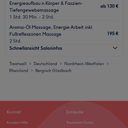
Energieaufbau n Körper & Faszien-
ab
130 €
Tiefengewebemassage
1 Std. 30 Min. - 2 Std.
Aroma-Öl Massage, Energie Arbeit inkl.
195 €
Fußreflexzonen Massage
2 Std.
Schnellansicht Saloninfos
Treatwell
Montag
Deutschland
Nordrhein-Westfalen
Geschlossen
>
>
>
Rheinland
Dienstag
Bergisch Gladbach
09:00
–
18:00
>
Mittwoch
09:00
–
18:00
Donnerstag
09:00
–
18:00
Freitag
09:00
–
14:00
Samstag
Geschlossen
Sonntag
Geschlossen
Kontakt
Entdecke
Nach dem Besuch im Studio Joyce - Raum der
Kunden-Hilfe
Treatment Guide
Achtsamkeit in Bergisch Gladbach wirst du nicht nur