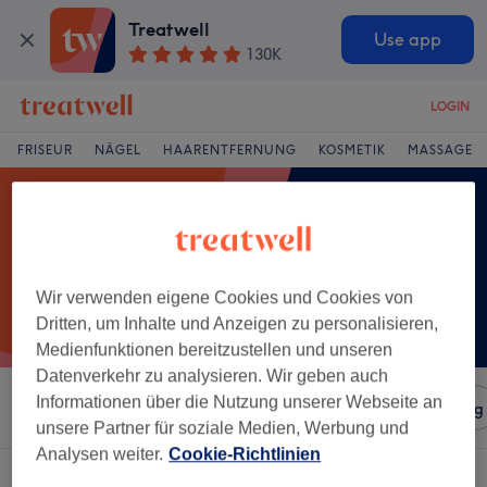
Treatwell
Use app
130K
LOGIN
FRISEUR
NÄGEL
HAARENTFERNUNG
KOSMETIK
MASSAGE
Wir verwenden eigene Cookies und Cookies von
Dritten, um Inhalte und Anzeigen zu personalisieren,
Medienfunktionen bereitzustellen und unseren
Datenverkehr zu analysieren. Wir geben auch
Informationen über die Nutzung unserer Webseite an
Sortieren nach
Salons
Expressangebote
Bewertung
unsere Partner für soziale Medien, Werbung und
Analysen weiter.
Cookie-Richtlinien