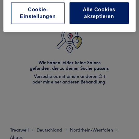
Cookie-
Alle Cookies
Einstellungen
akzeptieren
Wir haben leider keine Salons
gefunden, die zu deiner Suche passen.
Versuche es mit einem anderen Ort
oder mit einer anderen Behandlung.
Treatwell
Deutschland
Nordrhein-Westfalen
>
>
>
Ahaus