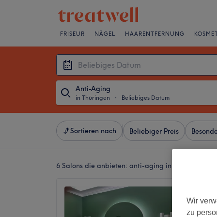
FRISEUR
NÄGEL
HAARENTFERNUNG
KOSMET
Anti-Aging
in Thüringen
・
Beliebiges Datum
Sortieren nach
Beliebiger Preis
Besonde
6 Salons die anbieten:
anti-aging in Thüringen
Be You
Wir verw
5,0
zu perso
Erfurt