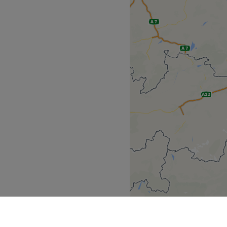
.
haltsstoffe, Naturkosmetik,
, a classic French tip, or
 in Jena offers all of this
 WLAN, Haustiere erlaubt,
r.
ei.
Zurück zur Salonansicht
-minute walk from the studio.
atively conjure up little
our hands and feet to leave
n and English, Polish and