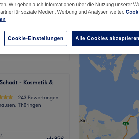
ren. Wir geben auch Informationen über die Nutzung unserer W
artner für soziale Medien, Werbung und Analysen weiter.
Cooki
ien
zu
Cookie-Einstellungen
Alle Cookies akzeptiere
0,01 €
 Schadt - Kosmetik &
243 Bewertungen
hausen, Thüringen
Ort, an dem Entspannung,
⭐️
it im Mittelpunkt stehen.
ab
95 €