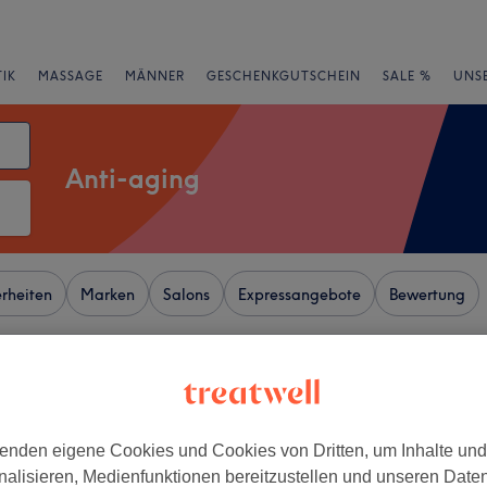
IK
MASSAGE
MÄNNER
GESCHENKGUTSCHEIN
SALE %
UNS
Anti-aging
rheiten
Marken
Salons
Expressangebote
Bewertung
+
enden eigene Cookies und Cookies von Dritten, um Inhalte un
6 Bewertungen
−
nalisieren, Medienfunktionen bereitzustellen und unseren Date