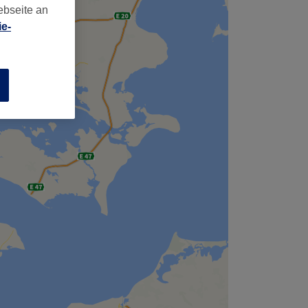
ebseite an
e-
n