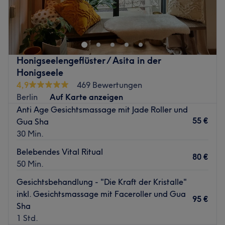
Nach dem Besuch im Studio Silk Skin in Berlin-
Schöneberg, wirst du nicht nur äußerlich eine positive
Veränderung wahrnehmen. Hier wird rundum etwas für
dein Wohlbefinden getan. Das Besondere bei diesem
tollen Salon ist außerdem, dass eine Kombination von
Honigseelengeflüster / Asita in der
modernen Behandlungsverfahren und natürlichen
Honigseele
Produkten angeboten wird.
4,9
469 Bewertungen
Nächste öffentliche Verkehrsmittel:
Berlin
Auf Karte anzeigen
Anti Age Gesichtsmassage mit Jade Roller und
In nur drei Gehminuten erreichst du die U-Bahnhaltestelle
55 €
Gua Sha
Bulowstraße.
30 Min.
Das Team:
Belebendes Vital Ritual
Mit ausführlicher und individueller Beratung steht das
80 €
50 Min.
erfahrene Team stets für dich bereit.
Gesichtsbehandlung - "Die Kraft der Kristalle"
Was uns an dem Salon gefällt:
inkl. Gesichtsmassage mit Faceroller und Gua
Atmosphäre: Angenehm, einladend, zum Wohlfühlen.
95 €
Sha
Expertise: Kosmetik.
1 Std.
Extras: Haustiere erlaubt, kinderfreundlich, kostenlose