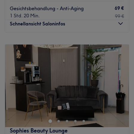
69 €
Gesichtsbehandlung - Anti-Aging
1 Std. 20 Min.
99 €
Schnellansicht Saloninfos
Montag
09:30
–
19:00
Dienstag
09:30
–
19:00
Mittwoch
09:30
–
19:00
Donnerstag
09:30
–
19:00
Freitag
09:30
–
19:00
Samstag
10:00
–
18:00
Sonntag
Geschlossen
Hast du Lust auf bunte, ausgefallene Fingernägel oder
doch lieber einen klassischen, natürlichen Look? So oder
so bei NB Nails in Berlin, Kreuzberg, werden deine
Wünsche wahr. Egal ob eine entspannende Maniküre,
hochwertige Nagelmodellagen oder Shellac — lehne dich
Sophies Beauty Lounge
zurück und lass dich überzeugen. Zudem kannst du dich