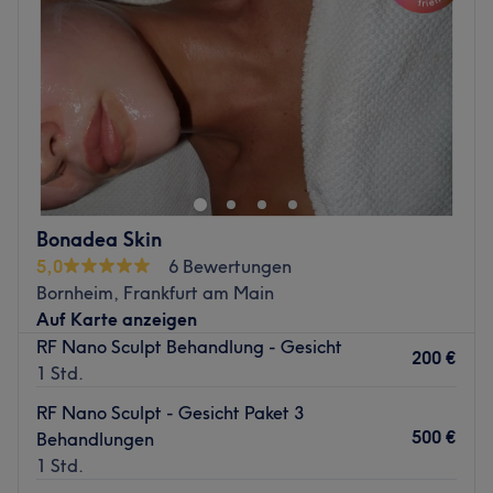
Freitag
Geschlossen
Expertise: Kosmetikbehandlungen, Nagel- & Fußpflege
Samstag
09:30
–
15:00
Produkte und Produktmarken: Tierversuchsfreie Produkte
Sonntag
Geschlossen
Extras: Kostenlose Parkplätze, barrierefrei,
kinderfreundlich
Zurück zur Salonansicht
Zurück zur Salonansicht
Bonadea Skin
5,0
6 Bewertungen
Bornheim, Frankfurt am Main
Auf Karte anzeigen
RF Nano Sculpt Behandlung - Gesicht
200 €
1 Std.
RF Nano Sculpt - Gesicht Paket 3
500 €
Behandlungen
1 Std.