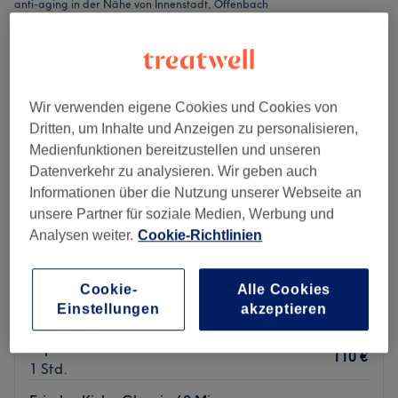
anti-aging in der Nähe von Innenstadt, Offenbach
Wir verwenden eigene Cookies und Cookies von
Dritten, um Inhalte und Anzeigen zu personalisieren,
Medienfunktionen bereitzustellen und unseren
Datenverkehr zu analysieren. Wir geben auch
Informationen über die Nutzung unserer Webseite an
unsere Partner für soziale Medien, Werbung und
Analysen weiter.
Cookie-Richtlinien
Kosmetikstudio M&J
Cookie-
Alle Cookies
4,4
36 Bewertungen
Einstellungen
akzeptieren
Innenstadt, Offenbach
Auf Karte anzeigen
AquaFacial
110 €
1 Std.