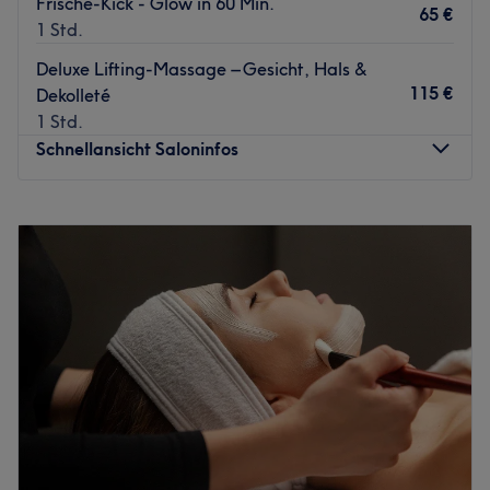
Frische-Kick - Glow in 60 Min.
65 €
1 Std.
Deluxe Lifting-Massage – Gesicht, Hals &
115 €
Dekolleté
1 Std.
Schnellansicht Saloninfos
Montag
10:00
–
19:00
Dienstag
10:00
–
19:00
Mittwoch
10:00
–
19:00
Donnerstag
10:00
–
19:00
Freitag
10:00
–
19:00
Samstag
10:00
–
15:00
Sonntag
Geschlossen
Wer hinter M&J steckt
Ich bin Zejnepa, die Gründerin von M&J Kosmetikstudio.
Schönheit bedeutet für mich weit mehr als nur das äußere